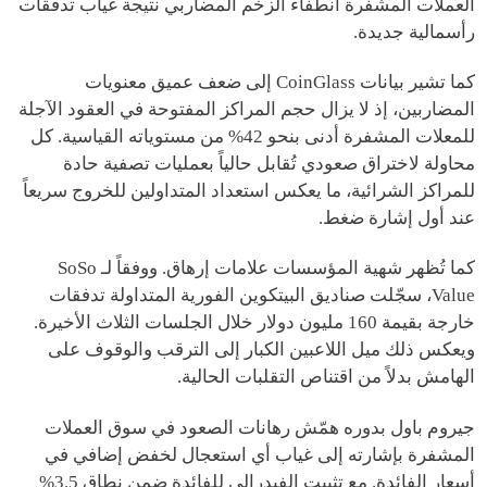
العملات المشفرة انطفاء الزخم المضاربي نتيجة غياب تدفقات
رأسمالية جديدة.
كما تشير بيانات CoinGlass إلى ضعف عميق معنويات
المضاربين، إذ لا يزال حجم المراكز المفتوحة في العقود الآجلة
للمعلات المشفرة أدنى بنحو 42% من مستوياته القياسية. كل
محاولة لاختراق صعودي تُقابل حالياً بعمليات تصفية حادة
للمراكز الشرائية، ما يعكس استعداد المتداولين للخروج سريعاً
عند أول إشارة ضغط.
كما تُظهر شهية المؤسسات علامات إرهاق. ووفقاً لـ SoSo
Value، سجّلت صناديق البيتكوين الفورية المتداولة تدفقات
خارجة بقيمة 160 مليون دولار خلال الجلسات الثلاث الأخيرة.
ويعكس ذلك ميل اللاعبين الكبار إلى الترقب والوقوف على
الهامش بدلاً من اقتناص التقلبات الحالية.
جيروم باول بدوره همّش رهانات الصعود في سوق العملات
المشفرة بإشارته إلى غياب أي استعجال لخفض إضافي في
أسعار الفائدة. مع تثبيت الفيدرالي للفائدة ضمن نطاق 3.5%