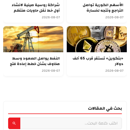
الأسهم الكورية تواصل
شراكة روسية صينية لانشاء
التراجع وتتجه لخسارة
أول خط نقل حاويات منتظم
أسبوعية سابعة
يربط آسيا بأوروبا
2026-08-07
2026-08-07
«بتكوين» تستقر قرب 65 ألف
النفط يواصل الصعود وسط
دولار
مخاوف بشأن خطط إعادة فتح
مضيق هرمز
2026-08-07
2026-08-07
بحث في المقالات