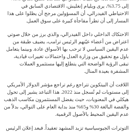
إلى 3.75%، يرى ويليام إنغليش، الاقتصادي السابق في
الاحتياطي الفيدرالي، أن المسؤولين مرجح أن يظلوا على هذا
المسار إلى أن تطرأ مفاجأة كبيرة على سوق العمل.
الاحتكاك الداخلي داخل الفيدرالي، والذي برز من خلال صوتي
اعتراض من أعضاء عيّنهم الرئيس ترامب، يضيف طبقة من
عدم اليقين السياسي لا ترحب بها الأسواق عادة. وبينما يتعامل
باول مع تحقيق من وزارة العدل واحتمالات تغييرات قيادية،
تبقى الرؤية الواضحة التي يتطلع إليها مستثمرو العملات
المشفرة بعيدة المنال.
اللافت أن البيتكوين تتراجع رغم تراجع مؤشر الدولار الأمريكي
إلى مستويات لم تُسجل منذ 2022. هذا التباعد يشير إلى تحول
هيكلي في المعنويات، حيث يفضل المستثمرون مكاسب الذهب
والفضة البالغة 30% و65% منذ بداية العام على التوالي، بدلاً من
عدم اليقين المحيط بالأصول الرقمية.
التوترات الجيوسياسية تزيد المشهد تعقيداً. فبعد إعلان الرئيس