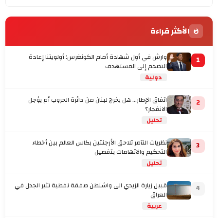
الأكثر قراءة
وارش في أول شهادة أمام الكونغرس: أولويتنا إعادة
1
التضخم إلى المستهدف
دولية
اتفاق الإطار... هل يخرج لبنان من دائرة الحروب أم يؤجل
2
الانفجار؟
تحليل
نظريات التآمر تلاحق الأرجنتين بكاس العالم بين أخطاء
3
التحكيم والاتهامات بتفصيل
تحليل
قبيل زيارة الزيدي الى واشنطن صفقة نفطية تثير الجدل في
4
العراق
عربية