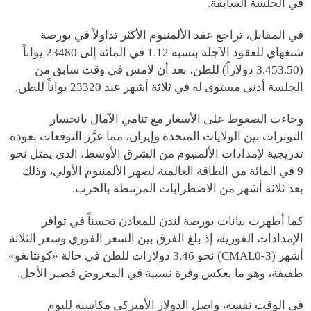
في الجلسة السابقة.
في المقابل، تراجع عقد الألمنيوم الأكثر تداولاً في بورصة
شنغهاي للعقود الآجلة بنسبة 1.12 في المائة إلى 23480 يواناً
(3.453.50 دولاراً) للطن، بعد أن لامس في وقت سابق من
الجلسة أدنى مستوى له في ثلاثة أشهر عند 23320 يواناً للطن.
وجاءت الضغوط على الأسعار مع تنامي الآمال بانحسار
التوترات بين الولايات المتحدة وإيران، مما عزَّز التوقعات بعودة
تدريجية لإمدادات الألمنيوم من الشرق الأوسط، الذي يمثل نحو
9 في المائة من الطاقة العالمية لصهر الألمنيوم الأولي، وذلك
بعد ثلاثة أشهر من الاضطرابات المرتبطة بالحرب.
كما أظهرت بيانات بورصة لندن للمعادن تحسناً في توافر
الإمدادات الفورية، إذ بلغ الفرق بين السعر الفوري وسعر الثلاثة
أشهر (CMAL0-3) نحو 3.46 دولارات للطن في حالة «كونتانغو»
طفيفة، وهو ما يعكس وفرة نسبية في المعروض قصير الأجل.
في الوقت نفسه، واصل الدولار الأميركي مكاسبه لليوم