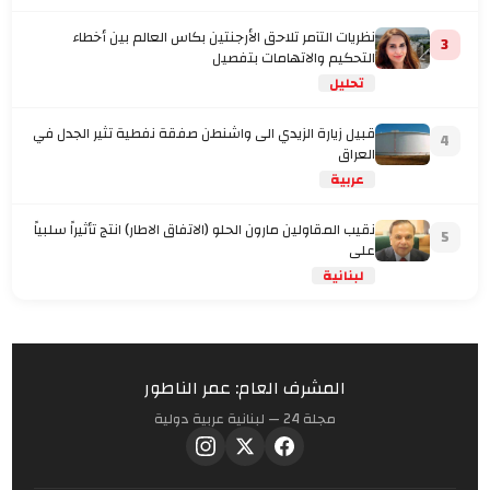
نظريات التآمر تلاحق الأرجنتين بكاس العالم بين أخطاء
3
التحكيم والاتهامات بتفصيل
تحليل
قبيل زيارة الزيدي الى واشنطن صفقة نفطية تثير الجدل في
4
العراق
عربية
نقيب المقاولين مارون الحلو (الاتفاق الاطار) انتج تأثيراً سلبياً
5
على
لبنانية
المشرف العام: عمر الناطور
مجلة 24 — لبنانية عربية دولية