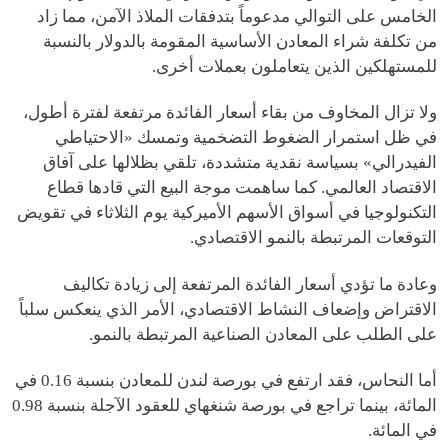
الخامس على التوالي مدعوماً بتدفقات الملاذ الآمن، مما زاد
من تكلفة شراء المعادن الأساسية المقومة بالدولار بالنسبة
للمستهلكين الذين يتعاملون بعملات أخرى.
ولا تزال المخاوف من بقاء أسعار الفائدة مرتفعة لفترة أطول،
في ظل استمرار الضغوط التضخمية وتمسك «الاحتياطي
الفيدرالي» بسياسة نقدية متشددة، تلقي بظلالها على آفاق
الاقتصاد العالمي. كما ساهمت موجة البيع التي قادها قطاع
التكنولوجيا في أسواق الأسهم الأميركية يوم الثلاثاء في تقويض
التوقعات المرتبطة بالنمو الاقتصادي.
وعادة ما تؤدي أسعار الفائدة المرتفعة إلى زيادة تكاليف
الاقتراض وإضعاف النشاط الاقتصادي، الأمر الذي ينعكس سلباً
على الطلب على المعادن الصناعية المرتبطة بالنمو.
أما النحاس، فقد ارتفع في بورصة لندن للمعادن بنسبة 0.16 في
المائة، بينما تراجع في بورصة شنغهاي للعقود الآجلة بنسبة 0.98
في المائة.