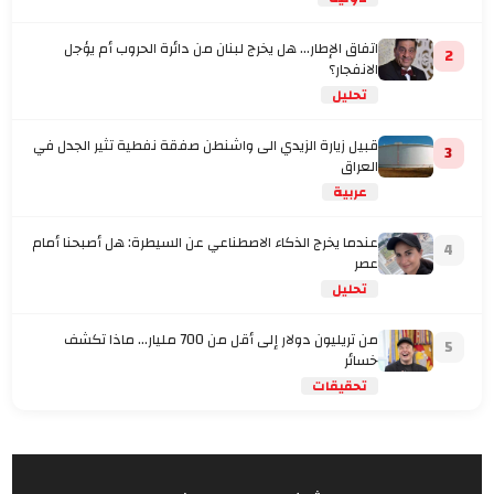
اتفاق الإطار... هل يخرج لبنان من دائرة الحروب أم يؤجل
2
الانفجار؟
تحليل
قبيل زيارة الزيدي الى واشنطن صفقة نفطية تثير الجدل في
3
العراق
عربية
عندما يخرج الذكاء الاصطناعي عن السيطرة: هل أصبحنا أمام
4
عصر
تحليل
من تريليون دولار إلى أقل من 700 مليار… ماذا تكشف
5
خسائر
تحقيقات