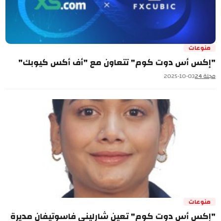
منوعات
"إكس أس دوت كوم" تتعاون مع "أف أكس كيوبك"
مجلة 24
2025-10-03
منوعات
"إكس أس دوت كوم" تعين شارليني فاسوتيفان مديرة