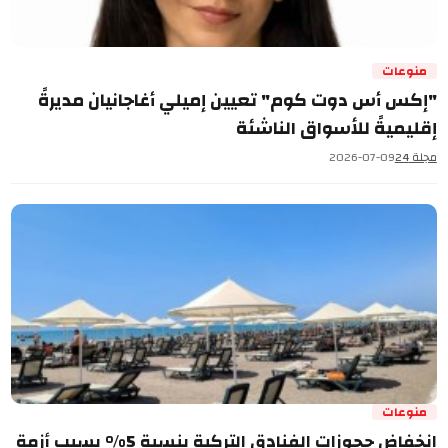
منوعات
"إكس أس دوت كوم" تعيين إميلي أغاجانيان مديرةً
إقليميةً للأسواق الناشئة
مجلة 24
2026-07-09
منوعات
انخفاض حجوزات الفنادق التركية بنسبة 5% بسبب أزمة