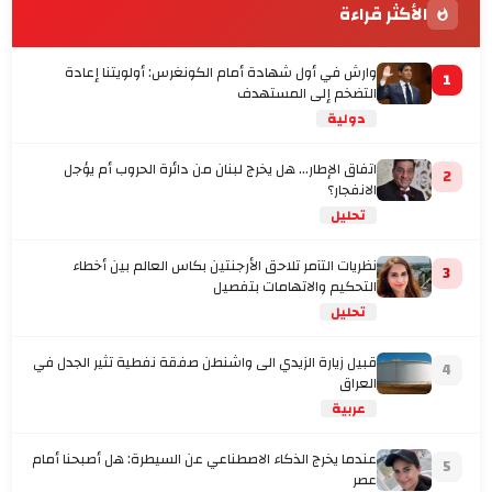
الأكثر قراءة
وارش في أول شهادة أمام الكونغرس: أولويتنا إعادة
1
التضخم إلى المستهدف
دولية
اتفاق الإطار... هل يخرج لبنان من دائرة الحروب أم يؤجل
2
الانفجار؟
تحليل
نظريات التآمر تلاحق الأرجنتين بكاس العالم بين أخطاء
3
التحكيم والاتهامات بتفصيل
تحليل
قبيل زيارة الزيدي الى واشنطن صفقة نفطية تثير الجدل في
4
العراق
عربية
عندما يخرج الذكاء الاصطناعي عن السيطرة: هل أصبحنا أمام
5
عصر