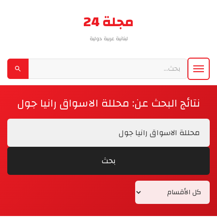
مجلة 24
لبنانية عربية دولية
نتائج البحث عن: محللة الاسواق رانيا جول
بحث