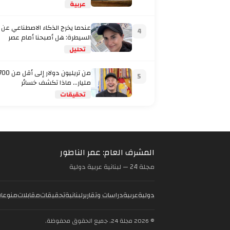
عربية
عندما يخرج الذكاء الاصطناعي عن
4
السيطرة: هل أصبحنا أمام عصر
تحليل
من تريليون دولار إلى أقل من
5
مليار… ماذا تكشف خسائر
تحقيقات
المشرف العام: عمر الناطور
مجلة 24 — لبنانية عربية دولية
دولية
عربية
دراسات وتقارير
لبنانية
تحقيقات
مقابلات
منوعا
© 2026 مجلة 24. جميع الحقوق محفوظة.