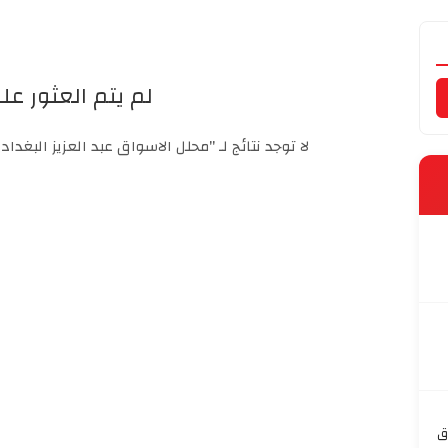
لم يتم العثور على
لا توجد نتائج لـ "محلل الاسواق عبد العزيز البغد
ق