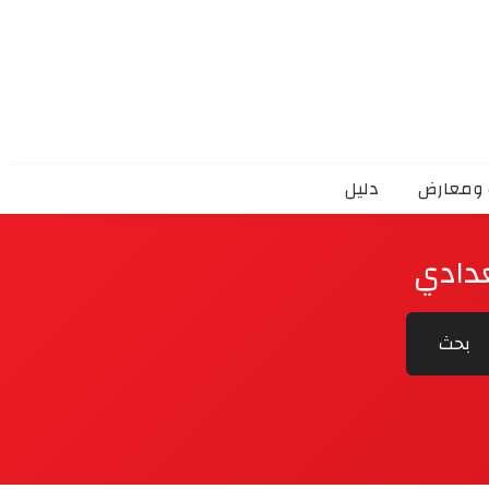
 ومعارض
دليل
غدادي
بحث