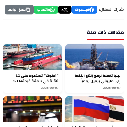
شارك المقال:
فيسبوك
X
واتساب
نسخ الرابط
مقالات ذات صلة
ليبيا تخطط لرفع إنتاج النفط
"أدنوك" تستحوذ على 11
إلى مليوني برميل يومياً
ناقلة في صفقة قيمتها 1.3
مليار دولار
2026-08-07
2026-08-07