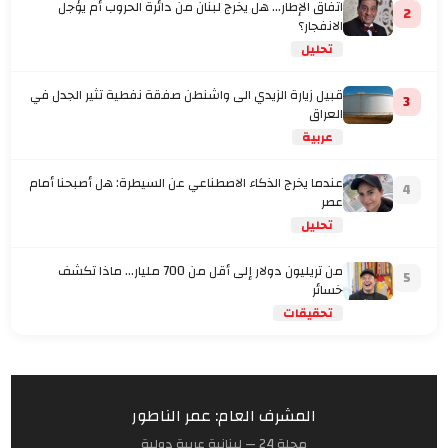
اتفاق الإطار... هل يخرج لبنان من دائرة الحروب أم يؤجل
2
الانفجار؟
تحليل
قبيل زيارة الزيدي الى واشنطن صفقة نفطية تثير الجدل في
3
العراق
عربية
عندما يخرج الذكاء الاصطناعي عن السيطرة: هل أصبحنا أمام
4
عصر
تحليل
من تريليون دولار إلى أقل من 700 مليار… ماذا تكشف
5
خسائر
تحقيقات
المشرف العام: عمر الناطور
مجلة 24 — لبنانية عربية دولية