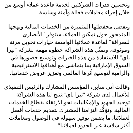
وتحسين قدرات الشركتين لخدمة قاعدة عملاء أوسع من
خلال إجراء معاملات فعالة وآمنة وسلسة
.
وبفضل محفظتها المتميزة من الخدمات المالية ونهجها
المتمحور حول تمكين العملاء، ستوفر "الأنصاري
للصرافة" لقاعدة عملائها الواسعة خيارات تحويل مرنة
وموثوقة. وتمثّل هذه الشراكة خطوة مهمة لشركة "تيرا
باي" للاستفادة من هذه الخبرات وتوسيع حضورها في
السوق الإماراتية بما يتماشى مع أهدافها الاستراتيجية
والرامية لتوسيع أثرها العالمي وتعزيز عروض خدماتها
.
وقالت آني ساين، المؤسس المشارك والرئيس التنفيذي
للأعمال لدى شركة "تيرا باي":تتيح لنا هذه الشراكة
توحيد الجهود والإمكانيات نحو الارتقاء بقطاع الخدمات
المالية. ونؤكّد التزامنا المشترك بتقديم خدمات أفضل
لعملائنا، ما يضمن توفير سهولة في الوصول ومعاملات
أكثر سلاسة عبر الحدود لعملائنا
".