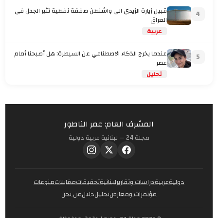
قبيل زيارة الزيدي الى واشنطن صفقة نفطية تثير الجدل في
4
العراق
عربية
عندما يخرج الذكاء الاصطناعي عن السيطرة: هل أصبحنا أمام
5
عصر
تحليل
المشرف العام: عمر الناطور
مجلة 24 — لبنانية عربية دولية
دولية
عربية
دراسات وتقارير
لبنانية
تحقيقات
مقابلات
منوعات
مؤتمرات ومعارض
تحليل
دليل
من نحن