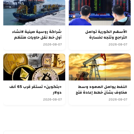
الأسهم الكورية تواصل
شراكة روسية صينية لانشاء
التراجع وتتجه لخسارة
أول خط نقل حاويات منتظم
أسبوعية سابعة
يربط آسيا بأوروبا
2026-08-07
2026-08-07
النفط يواصل الصعود وسط
«بتكوين» تستقر قرب 65 ألف
مخاوف بشأن خطط إعادة فتح
دولار
مضيق هرمز
2026-08-07
2026-08-07