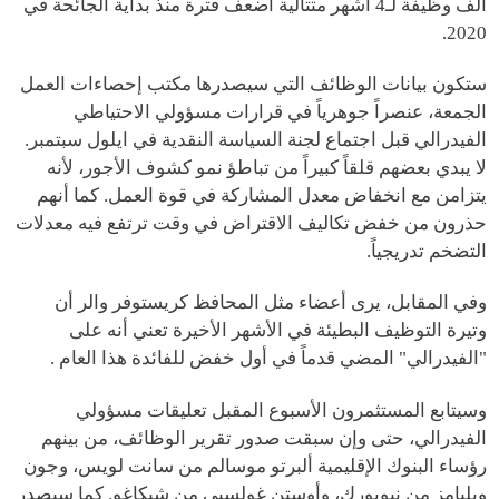
ألف وظيفة لـ4 أشهر متتالية أضعف فترة منذ بداية الجائحة في
2020.
ستكون بيانات الوظائف التي سيصدرها مكتب إحصاءات العمل
الجمعة، عنصراً جوهرياً في قرارات مسؤولي الاحتياطي
الفيدرالي قبل اجتماع لجنة السياسة النقدية في ايلول سبتمبر.
لا يبدي بعضهم قلقاً كبيراً من تباطؤ نمو كشوف الأجور، لأنه
يتزامن مع انخفاض معدل المشاركة في قوة العمل. كما أنهم
حذرون من خفض تكاليف الاقتراض في وقت ترتفع فيه معدلات
التضخم تدريجياً.
وفي المقابل، يرى أعضاء مثل المحافظ كريستوفر والر أن
وتيرة التوظيف البطيئة في الأشهر الأخيرة تعني أنه على
"الفيدرالي" المضي قدماً في أول خفض للفائدة هذا العام .
وسيتابع المستثمرون الأسبوع المقبل تعليقات مسؤولي
الفيدرالي، حتى وإن سبقت صدور تقرير الوظائف، من بينهم
رؤساء البنوك الإقليمية ألبرتو موسالم من سانت لويس، وجون
ويليامز من نيويورك، وأوستن غولسبي من شيكاغو. كما سيصدر