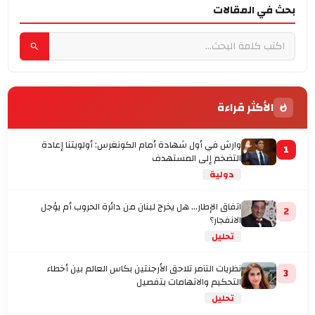
بحث في المقالات
الأكثر قراءة
وارش في أول شهادة أمام الكونغرس: أولويتنا إعادة
1
التضخم إلى المستهدف
دولية
اتفاق الإطار... هل يخرج لبنان من دائرة الحروب أم يؤجل
2
الانفجار؟
تحليل
نظريات التآمر تلاحق الأرجنتين بكاس العالم بين أخطاء
3
التحكيم والاتهامات بتفصيل
تحليل