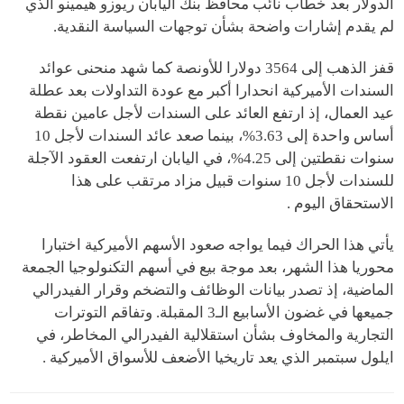
الدولار بعد خطاب نائب محافظ بنك اليابان ريوزو هيمينو الذي
لم يقدم إشارات واضحة بشأن توجهات السياسة النقدية.
قفز الذهب إلى 3564 دولارا للأونصة كما شهد منحنى عوائد
السندات الأميركية انحدارا أكبر مع عودة التداولات بعد عطلة
عيد العمال، إذ ارتفع العائد على السندات لأجل عامين نقطة
أساس واحدة إلى 3.63%، بينما صعد عائد السندات لأجل 10
سنوات نقطتين إلى 4.25%، في اليابان ارتفعت العقود الآجلة
للسندات لأجل 10 سنوات قبيل مزاد مرتقب على هذا
الاستحقاق اليوم .
يأتي هذا الحراك فيما يواجه صعود الأسهم الأميركية اختبارا
محوريا هذا الشهر، بعد موجة بيع في أسهم التكنولوجيا الجمعة
الماضية، إذ تصدر بيانات الوظائف والتضخم وقرار الفيدرالي
جميعها في غضون الأسابيع الـ3 المقبلة. وتفاقم التوترات
التجارية والمخاوف بشأن استقلالية الفيدرالي المخاطر، في
ايلول سبتمبر الذي يعد تاريخيا الأضعف للأسواق الأميركية .