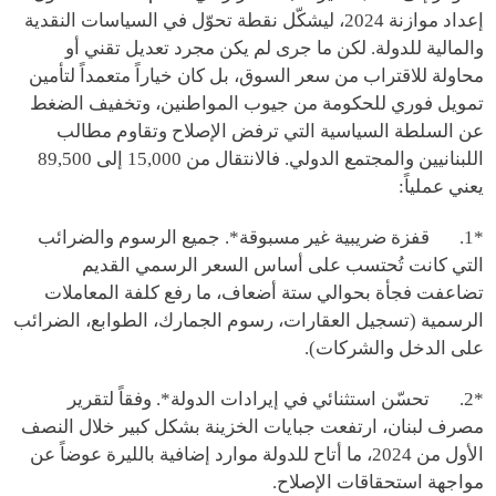
إعداد موازنة 2024، ليشكّل نقطة تحوّل في السياسات النقدية
والمالية للدولة. لكن ما جرى لم يكن مجرد تعديل تقني أو
محاولة للاقتراب من سعر السوق، بل كان خياراً متعمداً لتأمين
تمويل فوري للحكومة من جيوب المواطنين، وتخفيف الضغط
عن السلطة السياسية التي ترفض الإصلاح وتقاوم مطالب
اللبنانيين والمجتمع الدولي. فالانتقال من 15,000 إلى 89,500
يعني عملياً:
*1. قفزة ضريبية غير مسبوقة*. جميع الرسوم والضرائب
التي كانت تُحتسب على أساس السعر الرسمي القديم
تضاعفت فجأة بحوالي ستة أضعاف، ما رفع كلفة المعاملات
الرسمية (تسجيل العقارات، رسوم الجمارك، الطوابع، الضرائب
على الدخل والشركات).
*2. تحسّن استثنائي في إيرادات الدولة*. وفقاً لتقرير
مصرف لبنان، ارتفعت جبايات الخزينة بشكل كبير خلال النصف
الأول من 2024، ما أتاح للدولة موارد إضافية بالليرة عوضاً عن
مواجهة استحقاقات الإصلاح.