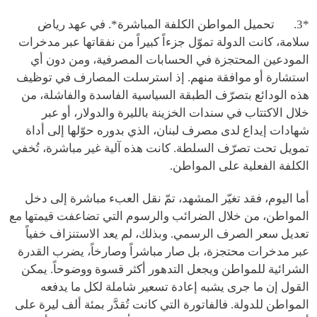
*3. تحميل المواطن الكلفة المباشرة*. في عهد رياض
سلامة، كانت الدولة تموّل جزءاً كبيراً من نفقاتها عبر مدخرات
المودعين المحتجزة في الحسابات المصرفية، ومن دون أي
استشارة أو موافقة منهم. إذ استرسلت المصارف في توظيف
هذه الودائع بتصرّف الطبقة السياسية الفاسدة والفاشلة، من
خلال الاكتتاب في سندات الخزينة بالليرة والدولار، أو عبر
شهادات إيداع لدى مصرف لبنان، الذي بدوره حوّلها إلى أداة
تمويل تحت تصرّف السلطة. كانت هذه آلية غير مباشرة، تُخفي
الكلفة الفعلية على المواطن.
أما اليوم، فقد تغيّر المشهد، تمّ نقل العبء مباشرة إلى دخل
المواطن، من خلال الضرائب والرسوم التي تضاعفت قيمتها مع
تعديل سعر الصرف الرسمي. وبذلك، لم يعد الاستنزاف خفياً
عبر مدخرات محتجزة، بل صار مباشراً وصارخاً، يضرب القدرة
الشرائية للمواطن ويجعل التدهور أكثر قسوة ووضوحاً. يمكن
القول إن ما جرى يشبه إعادة تسعير شاملة لكل ما يدفعه
المواطن للدولة. فالفاتورة التي كانت تُقدَّر بمئة ألف ليرة على