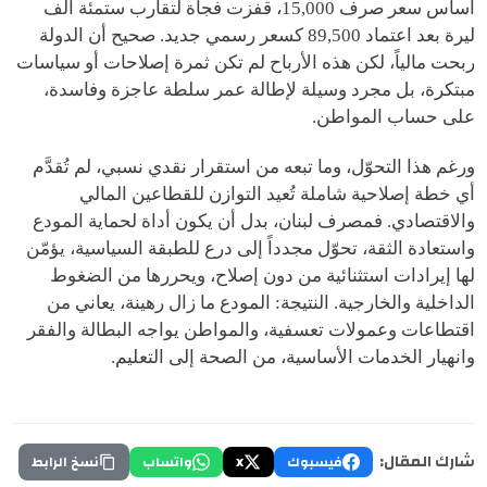
أساس سعر صرف 15,000، قفزت فجأة لتقارب ستمئة ألف
ليرة بعد اعتماد 89,500 كسعر رسمي جديد. صحيح أن الدولة
ربحت مالياً، لكن هذه الأرباح لم تكن ثمرة إصلاحات أو سياسات
مبتكرة، بل مجرد وسيلة لإطالة عمر سلطة عاجزة وفاسدة،
على حساب المواطن.
ورغم هذا التحوّل، وما تبعه من استقرار نقدي نسبي، لم تُقدَّم
أي خطة إصلاحية شاملة تُعيد التوازن للقطاعين المالي
والاقتصادي. فمصرف لبنان، بدل أن يكون أداة لحماية المودع
واستعادة الثقة، تحوّل مجدداً إلى درع للطبقة السياسية، يؤمّن
لها إيرادات استثنائية من دون إصلاح، ويحررها من الضغوط
الداخلية والخارجية. النتيجة: المودع ما زال رهينة، يعاني من
اقتطاعات وعمولات تعسفية، والمواطن يواجه البطالة والفقر
وانهيار الخدمات الأساسية، من الصحة إلى التعليم.
شارك المقال:
فيسبوك
X
واتساب
نسخ الرابط