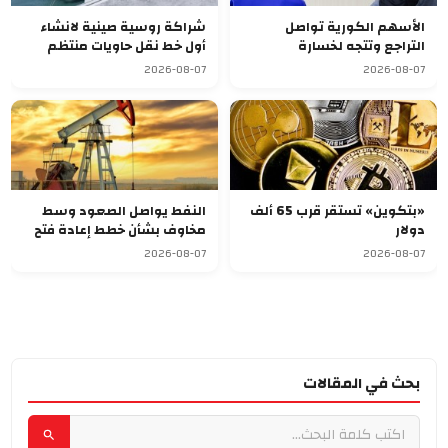
الأسهم الكورية تواصل
شراكة روسية صينية لانشاء
التراجع وتتجه لخسارة
أول خط نقل حاويات منتظم
أسبوعية سابعة
يربط آسيا بأوروبا
2026-08-07
2026-08-07
«بتكوين» تستقر قرب 65 ألف
النفط يواصل الصعود وسط
دولار
مخاوف بشأن خطط إعادة فتح
مضيق هرمز
2026-08-07
2026-08-07
بحث في المقالات