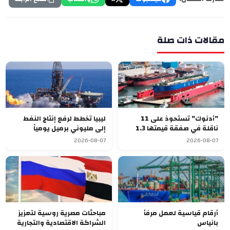
مقالات ذات صلة
"أدنوك" تستحوذ على 11
ليبيا تخطط لرفع إنتاج النفط
ناقلة في صفقة قيمتها 1.3
إلى مليوني برميل يومياً
مليار دولار
2026-08-07
2026-08-07
أرقام قياسية لعمل مرفأ
مباحثات مصرية روسية لتعزيز
بانياس
الشراكة الاقتصادية والتجارية