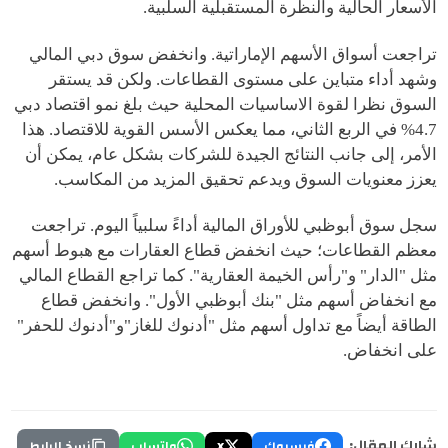
الأسعار الحالية والنظرة المستقبلية السلبية.
تراجعت أسواق الأسهم الإماراتية. وانخفض سوق دبي المالي
وشهد أداء متباين على مستوى القطاعات. ولكن قد يستقر
السوق نظرا لقوة الاساسيات المحلية حيث بلغ نمو اقتصاد دبي
4.7% في الربع الثاني، مما يعكس الأسس القوية للاقتصاد. هذا
الأمر، إلى جانب النتائج الجيدة للشركات بشكل عام، يمكن أن
يعزز معنويات السوق ويدعم تحقيق المزيد من المكاسب.
سجل سوق أبوظبي للأوراق المالية أداءً سلبياً اليوم. تراجعت
معظم القطاعات؛ حيث انخفض قطاع العقارات مع هبوط أسهم
مثل "الدار" و"رأس الخيمة العقارية". كما تراجع القطاع المالي
مع انخفاض أسهم مثل "بنك أبوظبي الأول". وانخفض قطاع
الطاقة أيضاً مع تداول أسهم مثل "أدنوك للغاز"و"أدنوك للحفر"
على انخفاض.
شارك المقال:
فيسبوك
X
واتساب
نسخ الرابط