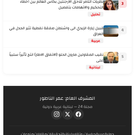
نظريات التآمر تلاحق الأرجنتين بكاس العالم بين أخطاء
3
التحكيم والاتهامات بتفصيل
تحليل
قبيل زيارة الزيدي الى واشنطن صفقة نفطية تثير الجدل في
4
العراق
عربية
نقيب المقاولين مارون الحلو (الاتفاق الاطار) انتج تأثيراً سلبياً
5
على
لبنانية
المشرف العام: عمر الناطور
مجلة 24 — لبنانية عربية دولية
دولية
عربية
دراسات وتقارير
لبنانية
تحقيقات
مقابلات
منوعات