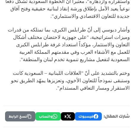
واستقراره وازدهاره”، معتبراً أنّ الخطوة السعودية تشكّل دفعاً
نوعياً يعيد الأمل بإطلاق ورشة إنقاذ لبنانية حقيقية وفتح آفاق
جديدة للتعاون الاقتصادي والاستثماري".
وأشار دبوسي إلى أنّ طرابلس الكبرى، بما تمتلكه من قدرات
وميزات استراتيجية، "على جهوزية لاحتضان مختلف أشكال
التعاون والاستثمار، مؤكداً استعداد غرفة طرابلس الكبرى
للعمل مع الأشقاء العرب وفي مقدمتهم المملكة العربية
السعودية لتفعيل مشاريع تنموية تخدم لبنان والمنطقة".
وختم بالتشديد على أنّ "العلاقات اللبنانية – السعودية كانت
وستبقى نموذجاً للتعاون الأخوي، وتعزيزها يمهّد الطريق نحو
الاستقرار ومسار التعافي المستدام".
شارك المقال:
فيسبوك
X
واتساب
نسخ الرابط