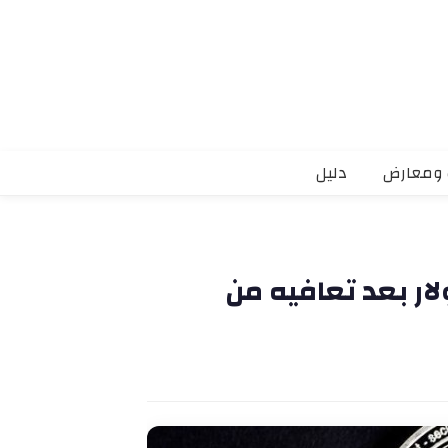
 ومعارض
دليل
وين يستقر قرب 90000 دولار بعد تعافيه من