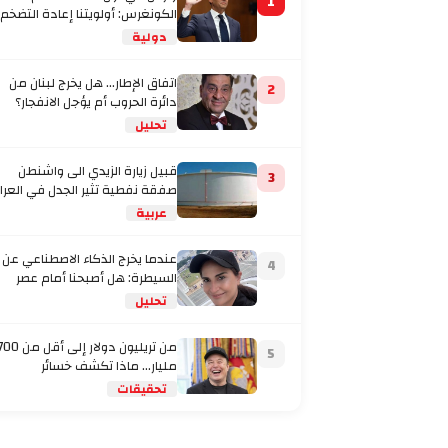
1
الكونغرس: أولويتنا إعادة التضخم
إلى المستهدف
دولية
اتفاق الإطار... هل يخرج لبنان من
2
دائرة الحروب أم يؤجل الانفجار؟
تحليل
قبيل زيارة الزيدي الى واشنطن
3
صفقة نفطية تثير الجدل في العرا
عربية
عندما يخرج الذكاء الاصطناعي عن
4
السيطرة: هل أصبحنا أمام عصر
تحليل
من تريليون دولار إلى أقل من
5
مليار… ماذا تكشف خسائر
تحقيقات