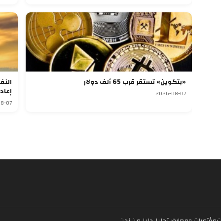
«بتكوين» تستقر قرب 65 ألف دولار
النف
إعاد
2026-08-07
8-07
ت
مؤتمرات ومعارض
تحليل
دليل
من نحن