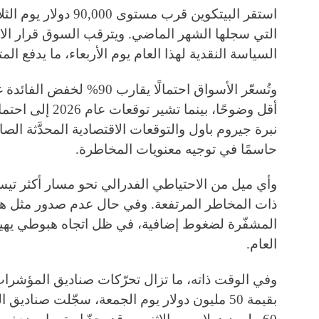
استقر البيتكوين قرب مس
التي سجلها الشهر الماضي. ويترقب السوق قرار الا
السياسة النقدية لهذا العام يوم الأربعاء، ما يدفع المت
وتُسعّر الأسواق احتمالًا يقا
أقل وضوحًا، بينما
نبرة جيروم باول والتوقعات الاقتصادية المحدَّثة الص
حاسمًا في توجيه معنويات المخاطرة.
وأي ميل من الاحتياطي الفدرالي نحو مسار أكثر تيسير
ذات المخاطر المرتفعة. وفي حال عدم صدور مثل هذ
المشفّرة لضغوط إضافية، في ظل اتجاه هبوطي يهيمن
العام.
وفي الوقت ذاته، ما تزال تحرّكات صناديق المؤشرات
بقيمة 50 مليون دولار يوم الجمعة، سجّلت صناد