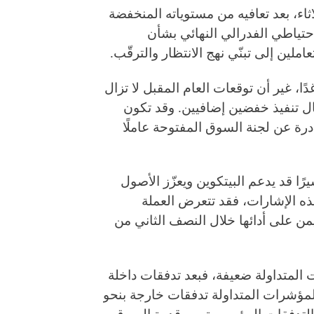
توى 90,000 دولار يوم الثلاثاء، بعد تعافيه من مستوياته المنخفضة
حتياطي الفدرالي النهائي بشأن
عاملين إلى تبنّي نهج الانتظار والترقّب.
رب 90% لخفض الفائدة غدًا، غير أن توقعات العام المقبل لا تزال
 تشير توقعات عام 2026 إلى احتمال تنفيذ خفضين إضافيين. وقد تكون
ادرة عن لجنة السوق المفتوحة عاملًا
ًا قد يدعم البيتكوين ويعزّز الأصول
ه الإشارات، فقد تتعرض العملة
 على أدائها خلال النصف الثاني من
 المتداولة ضعيفة، فبعد تدفقات داخلة
يق المؤشرات المتداولة تدفقات خارجة بنحو