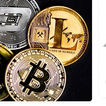
ق
 700