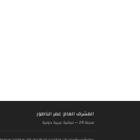
المشرف العام: عمر الناطور
مجلة 24 — لبنانية عربية دولية
دولية
عربية
دراسات وتقارير
لبنانية
تحقيقات
مقابلات
منوعا