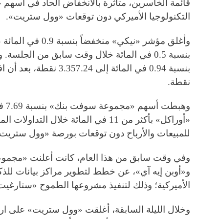
قائمة الخاسرين، متأثرة بالانخفاض الحاد في أسهم «
التكنولوجيا الأميركي دون توقعات «وول ستريت».
بنسبة 0.5 في المائة خلال وقت سابق من الجلس
نقطة.
وهبط
«أوراكل» بأكثر من 11 في المائة خلال ا
للمبيعات والأرباح دون توقعات بورصة «وول ستريت»
وفي وقت سابق من هذا العام، كانت أعلنت «مجموع
و«أوبن إيه آي»، عن خطط لتطوير مراكز بيانات للذك
الأميركية؛ وذلك لتنفيذ مشروعها الطموح «ستارغيت
وخلال الليلة السابقة، أغلقت «وول ستريت» على ار