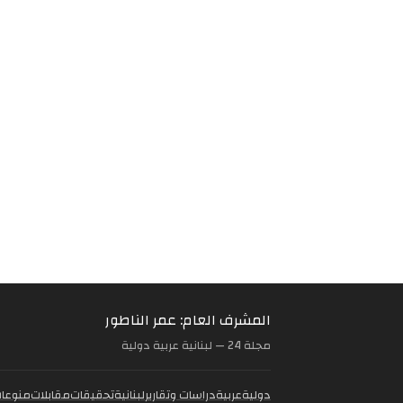
المشرف العام: عمر الناطور
مجلة 24 — لبنانية عربية دولية
دولية
عربية
دراسات وتقارير
لبنانية
تحقيقات
مقابلات
منوعا