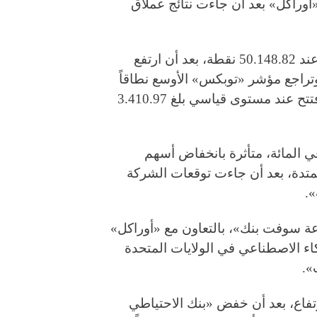
أوراكل» بعد أن جاءت نتائج عملاق
وأغلق مؤشر «نيكي» منخفضاً بنسبة 0.9 في المائة عند 50.148.82 نقطة، بعد أن ارتفع
ة. وتراجع مؤشر «توبكس» الأوسع نطاقاً
بنسبة 0.94 في المائة إلى 3.357.24 نقطة، بعد أن افتتح عند مستوى قياسي بلغ 3.410.97
ت أسهم «مجموعة سوفت بنك» بنسبة 7.69 في المائة، متأثرة بانخفاض أسهم
لتداولات الممتدة، بعد أن جاءت توقعات الشركة
.
ة سوفت بنك»، بالتعاون مع «أوراكل»
اء الاصطناعي في الولايات المتحدة
».
تفاع، بعد أن خفض «بنك الاحتياطي