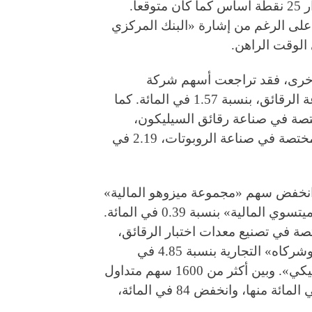
الفيدرالي (المركزي الأميركي)» أسعار الفائدة بمقدار 25 نقطة أساس كما كان متوقعاً.
، على الرغم من إشارة «البنك المركزي
الوقت الراهن.
أخرى، فقد تراجعت أسهم شركة
«طوكيو إلكترون»، المختصة في تصنيع معدات صناعة الرقائق، بنسبة 1.57 في المائة. كما
صة في صناعة رقائق السيليكون،
بنسبة 3.94 في المائة، وخسرت شركة «فانوك»، المختصة في صناعة الروبوتات، 2.19 في
انخفض سهم «مجموعة ميزوهو المالية»
بنسبة 1.14 في المائة، وسهم «مجموعة سوميتومو ميتسوي المالية» بنسبة 0.39 في المائة.
ة في تصنيع معدات اختبار الرقائق،
بنسبة 4.42 في المائة. وقفز سهم شركة «ميتسوي وشركاه» التجارية بنسبة 4.85 في
المائة، ليصبح بذلك السهم الأعلى ربحاً في مؤشر «نيكي». وبين أكثر من 1600 سهم متداول
في السوق الرئيسية لـ«بورصة طوكيو»، ارتفع 12 في المائة منها، وانخفض 84 في المائة،