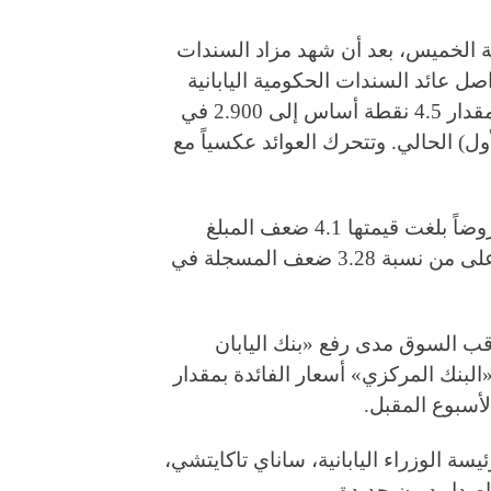
ية الخميس، بعد أن شهد مزاد السندات
لب منذ أكثر من 5 سنوات. وواصل عائد السندات الحكومية اليابانية
لأجل 20 عاماً انخفاضه بعد نتائج المزاد، فقد تراجع بمقدار 4.5 نقطة أساس إلى 2.900 في
ذ 3 ديسمبر (كانون الأول) الحالي. وتتحرك العوائد عكسياً مع
وتلقى مزاد سندات الخزانة اليابانية لأجل 20 عاماً عروضاً بلغت قيمتها 4.1 ضعف المبلغ
المعروض، وهي أعلى نسبة منذ مايو (أيار) 2020، وأعلى من نسبة 3.28 ضعف المسجلة في
ترقب السوق مدى رفع «بنك اليابان
البنك المركزي» أسعار الفائدة بمقدار
ة الوزراء اليابانية، ساناي تاكايتشي،
صدار ديون جديدة.