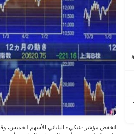
ق
 700
انخفض مؤشر «نيكي» الياباني للأسهم الخميس، 