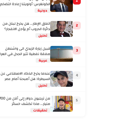
1
الكونغرس: أولويتنا إعادة التضخم
إلى المستهدف
دولية
اتفاق الإطار... هل يخرج لبنان من
2
دائرة الحروب أم يؤجل الانفجار؟
تحليل
قبيل زيارة الزيدي الى واشنطن
3
صفقة نفطية تثير الجدل في العرا
عربية
عندما يخرج الذكاء الاصطناعي عن
4
السيطرة: هل أصبحنا أمام عصر
تحليل
من تريليون دولار إلى أقل من
5
مليار… ماذا تكشف خسائر
تحقيقات