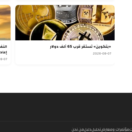
«بتكوين» تستقر قرب 65 ألف دولار
النف
إعاد
2026-08-07
8-07
ت
مؤتمرات ومعارض
تحليل
دليل
من نحن