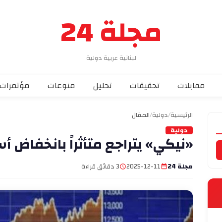
مجلة 24
لبنانية عربية دولية
مقابلات
تحقيقات
تحليل
منوعات
مؤتمرات
الرئيسية
/
دولية
/
المقال
دولية
«نيكي» يتراجع متأثراً بانخفاض 
مجلة 24
2025-12-11
3 دقائق قراءة