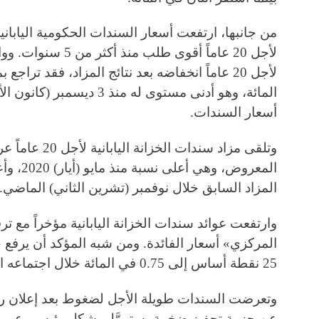
من جانبها، ارتفعت أسعار السندات الحكومية اليابان
لأجل 20 عاماً أقوى ط
المائة، وهو أدنى مستوى له من
أسعار السندات.
المزاد السابق خلال نوفمبر (تشرين الثاني) الماضي.
وارتفعت عوائد سندات الخزانة اليابانية مؤخراً مع 
المركزي» أسعار الفائدة. ومن شبه المؤكد أن يرفع «
25 نقطة أساس إلى 0.75 في المائة خلال اجتماعه الأسبوع المقبل.
وتعرضت السندات طويلة الأجل لضغوط بعد إعلان رئيس
عن حزمة تحفيز ضخمة، ستموَّل بشكل رئيسي عبر إ