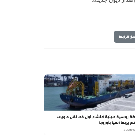
خ الرابط
شراكة روسية صينية لانشاء أول خط نقل حاويات
م يربط آسيا بأوروبا
2026-0