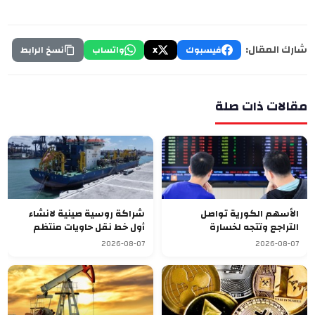
شارك المقال:
فيسبوك
X
واتساب
نسخ الرابط
مقالات ذات صلة
الأسهم الكورية تواصل
شراكة روسية صينية لانشاء
التراجع وتتجه لخسارة
أول خط نقل حاويات منتظم
أسبوعية سابعة
يربط آسيا بأوروبا
2026-08-07
2026-08-07