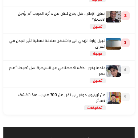
اتفاق الإطار... هل يخرج لبنان من دائرة الحروب أم يؤجل
2
الانفجار؟
تحليل
قبيل زيارة الزيدي الى واشنطن صفقة نفطية تثير الجدل في
3
العراق
عربية
عندما يخرج الذكاء الاصطناعي عن السيطرة: هل أصبحنا أمام
4
عصر
تحليل
من تريليون دولار إلى أقل من 700 مليار… ماذا تكشف
5
خسائر
تحقيقات