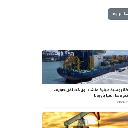
خ الرابط
شراكة روسية صينية لانشاء أول خط نقل حاويات
م يربط آسيا بأوروبا
2026-0