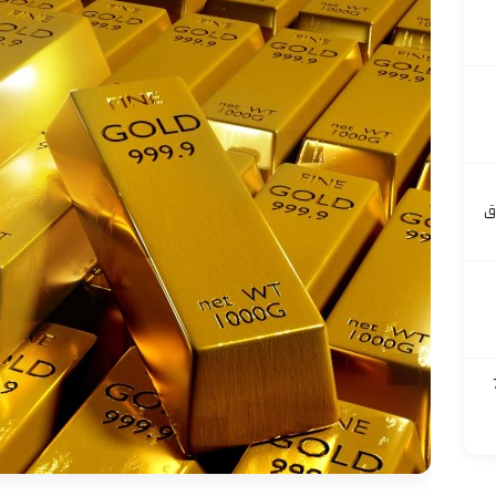
ق
 700