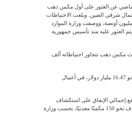
الماضي عن العثور على أول مكمن ذهب
شمال شرقي الصين. وبلغت الاحتياطات
مؤكدة لذلك المكمن 1444.49 طنا، أي نحو 50.95 مليون أونصة، ووصفت وزارة الموارد
تم العثور عليه منذ تأسيس جمهورية
لث مكمن ذهب تتجاوز احتياطاته ألف
وكانت الصين قد استثمرت 115.99 مليار يوان، أي نحو 16.47 مليار دولار، في أعمال
الخطة الخمسية الحالية في عام 2021، ارتفع إجمالي الإنفاق على استكشاف
المعادن إلى قرابة 450 مليار يوان، ما أدى إلى اكتشاف نحو 150 مكمنًا معدنيًا، بحسب وزارة