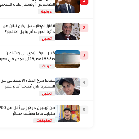
1
الكونغرس: أولويتنا إعادة التضخم
إلى المستهدف
دولية
اتفاق الإطار... هل يخرج لبنان من
2
دائرة الحروب أم يؤجل الانفجار؟
تحليل
قبيل زيارة الزيدي الى واشنطن
3
صفقة نفطية تثير الجدل في العرا
عربية
عندما يخرج الذكاء الاصطناعي عن
4
السيطرة: هل أصبحنا أمام عصر
تحليل
من تريليون دولار إلى أقل من
5
مليار… ماذا تكشف خسائر
تحقيقات