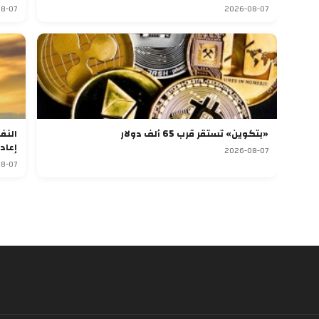
8-07
2026-08-07
«بتكوين» تستقر قرب 65 ألف دولار
النف
إعاد
2026-08-07
8-07