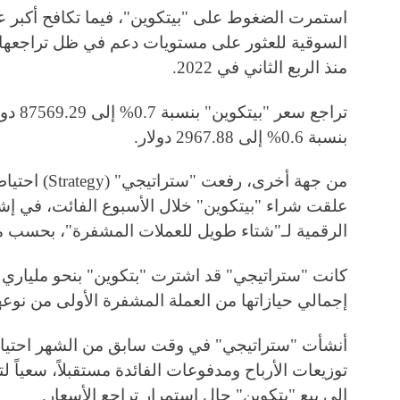
استمرت الضغوط على "بيتكوين"، فيما تكافح أكبر 
السوقية للعثور على مستويات دعم في ظل تراجعها، 
منذ الربع الثاني في 2022.
تراجع س
بنسبة 0.6% إلى 2967.88 دولار.
علقت شراء "بيتكوين" خلال الأسبوع الفائت، في إش
الرقمية لـ"شتاء طويل للعملات المشفرة"، بحسب ما
كانت "ستراتيجي" قد اشترت "بتكوين" بنحو ملياري دو
إجمالي حيازاتها من العملة المشفرة الأولى من نوعها نحو 60 مليار
توزيعات الأرباح ومدفوعات الفائدة مستقبلاً، سعياً
إلى بيع "بتكوين" حال استمرار تراجع الأسعار.