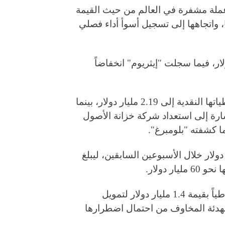
عملة مشفرة في العالم من حيث القيمة
واتجاهها إلى تسجيل أسوأ أداء فصلي
عر "بيتكوين" بنسبة 0.7% إلى 87569.29 دولار، فيما سجلت "إيثريوم" انخفاضاً
من جهة أخرى، رفعت "ستراتيجي" (Strategy) احتياطياتها النقدية إلى 2.19 مليار دولار، بينما
ارة إلى استعداد شركة خزانة الأصول
 كشفته "بلومبرغ".
لار خلال الأسبوعين السابقين، ليبلغ
 دولار.
أنشأت "ستراتيجي" في وقت سابق من الشهر احتياطياً بقيمة 1.4 مليار دولار لتمويل
 لتهدئة المخاوف من احتمال اضطرارها