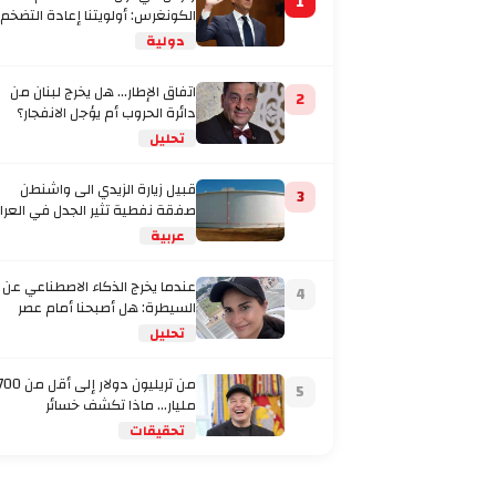
1
الكونغرس: أولويتنا إعادة التضخم
إلى المستهدف
دولية
اتفاق الإطار... هل يخرج لبنان من
2
دائرة الحروب أم يؤجل الانفجار؟
تحليل
قبيل زيارة الزيدي الى واشنطن
3
صفقة نفطية تثير الجدل في العرا
عربية
عندما يخرج الذكاء الاصطناعي عن
4
السيطرة: هل أصبحنا أمام عصر
تحليل
من تريليون دولار إلى أقل من
5
مليار… ماذا تكشف خسائر
تحقيقات