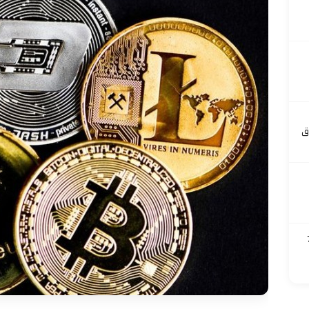
ق
 700