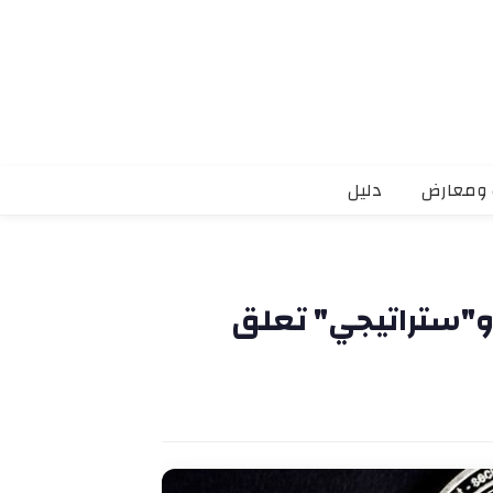
 ومعارض
دليل
و"ستراتيجي" تعلق