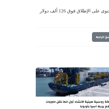
انخفضت "بيتكوين" بنحو 30% من تحقيقها أعلى مستوى على الإطلاق فوق 126 ألف دولار
خ الرابط
شراكة روسية صينية لانشاء أول خط نقل حاويات
م يربط آسيا بأوروبا