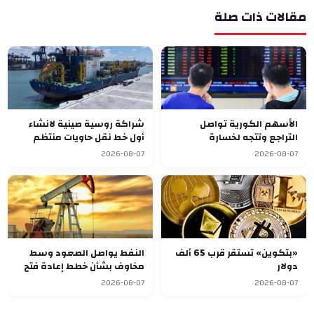
مقالات ذات صلة
الأسهم الكورية تواصل
شراكة روسية صينية لانشاء
التراجع وتتجه لخسارة
أول خط نقل حاويات منتظم
أسبوعية سابعة
يربط آسيا بأوروبا
2026-08-07
2026-08-07
«بتكوين» تستقر قرب 65 ألف
النفط يواصل الصعود وسط
دولار
مخاوف بشأن خطط إعادة فتح
مضيق هرمز
2026-08-07
2026-08-07