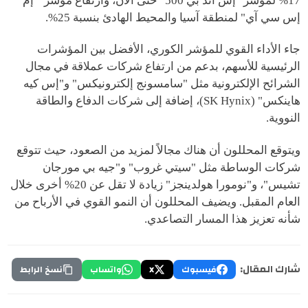
17% لمؤشر "إس آند بي 500" حتى الآن، وارتفاع مؤشر " إم
إس سي آي" لمنطقة آسيا والمحيط الهادئ بنسبة 25%.
جاء الأداء القوي للمؤشر الكوري، الأفضل بين المؤشرات
الرئيسية للأسهم، بدعم من ارتفاع شركات عملاقة في مجال
الشرائح الإلكترونية مثل "سامسونج إلكترونيكس" و"إس كيه
هاينكس" (SK Hynix)، إضافة إلى شركات الدفاع والطاقة
النووية.
ويتوقع المحللون أن هناك مجالاً لمزيد من الصعود، حيث تتوقع
شركات الوساطة مثل "سيتي غروب" و"جيه بي مورجان
تشيس"، و"نومورا هولدينجز" زيادة لا تقل عن 20% أخرى خلال
العام المقبل. ويضيف المحللون أن النمو القوي في الأرباح من
شأنه تعزيز هذا المسار التصاعدي.
شارك المقال:
فيسبوك
X
واتساب
نسخ الرابط