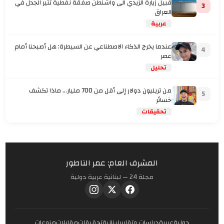
قبيل زيارة الزيدي الى واشنطن صفقة نفطية تثير الجدل في
3
العراق
عربية
عندما يخرج الذكاء الاصطناعي عن السيطرة: هل أصبحنا أمام
4
عصر
تحليل
من تريليون دولار إلى أقل من 700 مليار… ماذا تكشف
5
خسائر
تحقيقات
المشرف العام: عمر الناطور
مجلة 24 — لبنانية عربية دولية
دولية
عربية
دراسات وتقارير
لبنانية
تحقيقات
مقابلات
منوعات