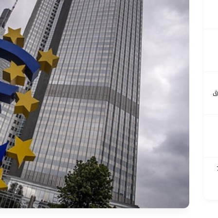
ق
 700