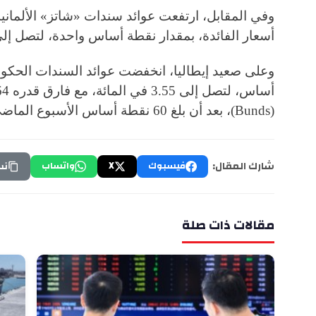
وفي المقابل، ارتفعت عوائد سندات «شاتز» الألمانية
أسعار الفائدة، بمقدار نقطة أساس واحدة، لتصل إلى 2.14 في المائ
(Bunds)، بعد أن بلغ 60 نقطة أساس الأسبوع الماضي، وهو أدنى مستوى له منذ أيلول2008.
شارك المقال:
فيسبوك
X
واتساب
نس
مقالات ذات صلة