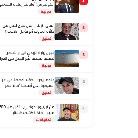
1
الكونغرس: أولويتنا إعادة التضخم
إلى المستهدف
دولية
اتفاق الإطار... هل يخرج لبنان من
2
دائرة الحروب أم يؤجل الانفجار؟
تحليل
قبيل زيارة الزيدي الى واشنطن
3
صفقة نفطية تثير الجدل في العرا
عربية
عندما يخرج الذكاء الاصطناعي عن
4
السيطرة: هل أصبحنا أمام عصر
تحليل
من تريليون دولار إلى أقل من
5
مليار… ماذا تكشف خسائر
تحقيقات