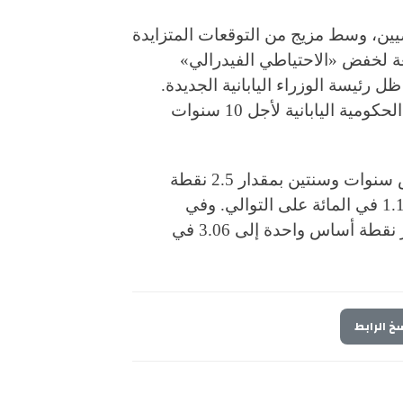
ضيين، وسط مزيج من التوقعات المتزايدة
جعة لخفض «الاحتياطي الفيدرالي»
 رئيسة الوزراء اليابانية الجديدة.
وفي بداية تشرين الثاني الماضي، بلغ عائد السندات الحكومية اليابانية لأجل 10 سنوات
وارتفعت عوائد سندات الحكومة اليابانية لأجل خمس سنوات وسنتين بمقدار 2.5 نقطة
أساس يوم الجمعة، لتصل إلى 1.555 في المائة و1.145 في المائة على التوالي. وفي
المقابل، انخفض عائد السندات لأجل 20 عاماً بمقدار نقطة أساس واحدة إلى 3.06 في
خ الرابط