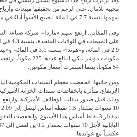
وقد تركزت أرباح هذا الأسبوع بشكل رئيسي في قطا
مخيبة للآمال، على الرغم من تحقيقها مبيعات وأرباح
سهمها بنسبة 7.7 في المائة ليصبح الأسوأ أداءً في مؤشر نيكي.
وفي المقابل، ارتفع سهم «مازدا»، شركة صناعة السيا
على المبيع
54 مكوناً، بينما استقرت أسعار مكونين.
ومن جانبها، انخفضت معظم السندات الحكومية اليابان
الارتفاع، متأثرة بانخفاضات سندات الخزانة الأميركية ا
وذلك قبيل صدور بيانات الوظائف الأميركية. وارتفع ع
10
بمقدار 3 نقاط أساس هذا الأسبوع. وانخفضت الع
عكسياً مع عوائدها.