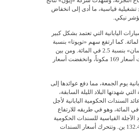
ع التجزئة، وشهدت شركة «إيون» نتائج
 تشغيلية قياسية، ما أدى إلى انخفاض
رات اليابانية التي تعتمد بشكل كبير
ات في الولايات المتحدة، بنسبة 4.3 في المائة. كما ارتفع سهم «تويوتا» بنسبة
2.9 في المائة، و«هوندا» بنسبة 3.1 في المائة، و«نيسان» بنسبة 2.5 في المائة. ومن بين
مكونات مؤشر نيكي البالغ عددها 225 مكوناً، ارتفعت أسعار 169 مكوناً، وانخفضت أسعار
ية يوم الجمعة، مما دفع عوائدها إلى
لتي شهدتها البلاد الليلة السابقة،
ائد السندات الحكومية اليابانية لأجل
 سنوات بمقدار 1.5 نقطة أساس ليصل إلى 2.09 في المائة، وهو في طريقه للارتفاع
قود الآجلة القياسية للسندات الحكومية
اليابانية لأجل 10 سنوات بمقدار 0.2 ين لتصل إلى 132.47 ين. وتتحرك أسعار السندات