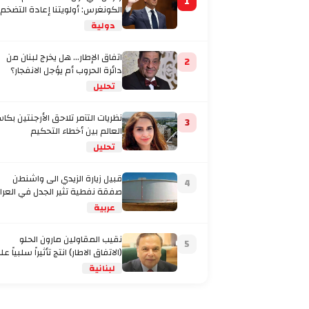
1
الكونغرس: أولويتنا إعادة التضخم
إلى المستهدف
دولية
اتفاق الإطار... هل يخرج لبنان من
2
دائرة الحروب أم يؤجل الانفجار؟
تحليل
نظريات التآمر تلاحق الأرجنتين بكا
3
العالم بين أخطاء التحكيم
والاتهامات بتفصيل
تحليل
قبيل زيارة الزيدي الى واشنطن
4
صفقة نفطية تثير الجدل في العرا
عربية
نقيب المقاولين مارون الحلو
5
(الاتفاق الاطار) انتج تأثيراً سلبياً على
لبنانية