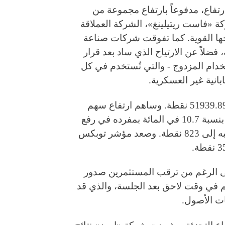
رتفاع، مدفوعاً بارتفاع مجموعة من
 «فاست ريتيلينغ»، الشركة العملاقة
حها القوية. كما تفوقت شركات صناعة
 فضلاً عن الارتياح الذي ساد بعد قرار
دام المزدوج - والتي تُستخدم في كل
انية غير العسكرية.
وارتفع مؤشر نيكي بنسبة 1.6 في المائة ليغلق عند 51939.89 نقطة. وساهم ارتفاع سهم
شركة «فاست ريتيلينغ»، ذات الوزن النسبي الكبير، بنسبة 10.7 في المائة بمفرده في رفع
مؤشر نيكي بمقدار 592 نقطة، ليصل إجمالي مكاسبه إلى 823 نقطة. وصعد مؤشر توبكس
على الرغم من ترقب المستثمرين صدور
م في وقت لاحق بعد الجلسة، والذي قد
ات الأصول.