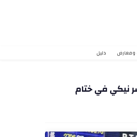
 ومعارض
دليل
شر نيكي في ختام