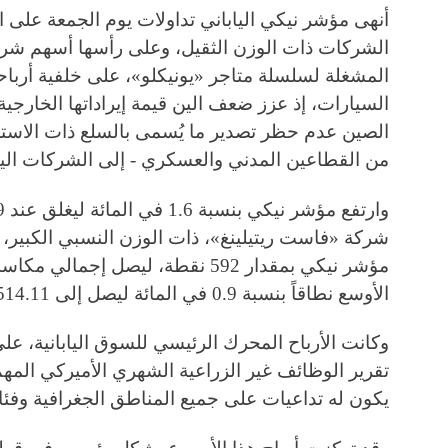
أنهى مؤشر نيكي الياباني تداولات يوم الجمعة على ا
الشركات ذات الوزن الثقيل، وعلى رأسها أسهم شركة
المشغلة لسلسلة متاجر «يونيكلو»، على خلفية أربا
السيارات، إذ عزز ضعف الين قيمة إيراداتها الخارجية،
الصين عدم حظر تصدير ما يُسمى بالسلع ذات الاستخ
من القطاعين المدني والعسكري - إلى الشركات الياب
الأوسع نطاقاً بنسبة 0.9 في المائة ليصل إلى 3514.11 نقطة.
وكانت الأرباح المحرك الرئيسي للسوق اليابانية، 
تقرير الوظائف غير الزراعية الشهري الأميركي المه
يكون له تداعيات على جميع المناطق الجغرافية وفئ