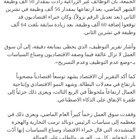
الجمعة، بأن الوظائف غير الزراعية زادت بمقدار 50 ألف وظيفة
الشهر الماضي، بعد ارتفاعها بمقدار 56 ألف وظيفة في تشرين
الثاني (بعد تعديل الرقم نزولاً). وكان خبراء اقتصاديون قد
توقعوا إضافة 60 ألف وظيفة، بعد زيادة سابقة بلغت 64 ألف
وظيفة في تشرين الثاني.
وأشار تقرير التوظيف، الذي يحظى بمتابعة دقيقة، إلى أن سوق
العمل لا تزال عالقة فيما وصفه الاقتصاديون وصناع السياسات
بـ«وضع عدم التوظيف وعدم التسريح».
كما أكد التقرير أن الاقتصاد يشهد توسعاً اقتصادياً مصحوباً
بارتفاع في معدلات البطالة. وشهد النمو الاقتصادي وإنتاجية
العمال ارتفاعاً ملحوظاً في الربع الثالث، ويعزى ذلك جزئياً إلى
طفرة الإنفاق على الذكاء الاصطناعي.
وفقدت سوق العمل زخماً كبيراً العام الماضي، ويعزى ذلك في
معظمه إلى سياسات الرئيس دونالد ترمب التجارية والهجرة
المتشددة، التي قال خبراء الاقتصاد وصناع السياسات إنها أدّت
إلى انخفاض كل من العرض والطلب على العمالة.