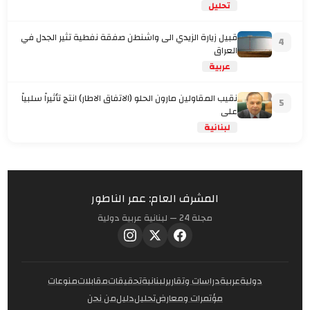
تحليل
قبيل زيارة الزيدي الى واشنطن صفقة نفطية تثير الجدل في
4
العراق
عربية
نقيب المقاولين مارون الحلو (الاتفاق الاطار) انتج تأثيراً سلبياً
5
على
لبنانية
المشرف العام: عمر الناطور
مجلة 24 — لبنانية عربية دولية
دولية
عربية
دراسات وتقارير
لبنانية
تحقيقات
مقابلات
منوعات
مؤتمرات ومعارض
تحليل
دليل
من نحن