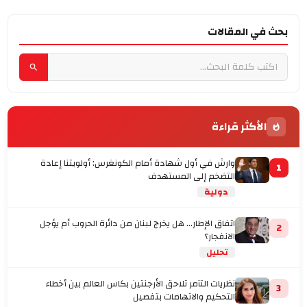
بحث في المقالات
الأكثر قراءة
وارش في أول شهادة أمام الكونغرس: أولويتنا إعادة
1
التضخم إلى المستهدف
دولية
اتفاق الإطار... هل يخرج لبنان من دائرة الحروب أم يؤجل
2
الانفجار؟
تحليل
نظريات التآمر تلاحق الأرجنتين بكاس العالم بين أخطاء
3
التحكيم والاتهامات بتفصيل