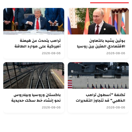
بوتين يشيد بالتعاون
ترامب يتحدث عن هيمنة
الاقتصادي المتين بين روسيا
أميركية على موارد الطاقة
وقرغيزستان
العالمية بعد ضم فنزويلا
2026-08-06
2026-08-06
تكلفة "أسطول ترامب
باكستان وروسيا وبيلاروس
الذهبي" قد تتجاوز التقديرات
نحو إنشاء خط سكك حديدية
وتصل إلى 275 مليار دولار
للشحن
2026-08-06
2026-08-06