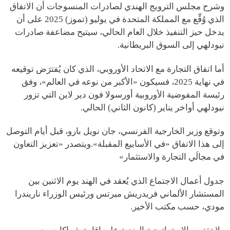
وشرح مجلس الترويج الهندي لصادرات المنسوجات أن الاتفاق
الذي وُقِّع مع المملكة المتحدة في يوليو (تموز) 2025 على أن
يدخل حيز التنفيذ خلال العام الحالي، سيتيح مضاعفة صادرات
نيودلهي إلى السوق البريطانية.
أما اتفاق التجارة مع الاتحاد الأوروبي، الذي كان يُفترَض توقيعه
في نهاية 2025، فسيكون «الأكبر من نوعه في العالم»، وفق
رئيسة المفوضية الأوروبية أورسولا فون دير لاين التي تزور
نيودلهي أواخر يناير (كانون الثاني) الحالي.
وتوقع وزير الخارجية الفرنسي، جان نويل بارو، قبل أيام التوصل
إلى هذا الاتفاق «في الأسابيع المقبلة».ويتصدر «تعزيز التعاون
في مجالَي التجارة والاستثمار»
جدول أعمال الاجتماع الذي يُعقد في الهند يوم الاثنين بين
المستشار الألماني فريدريش ميرتس ورئيس الوزراء ناريندرا
مودي، حسب مكتب الأخير.