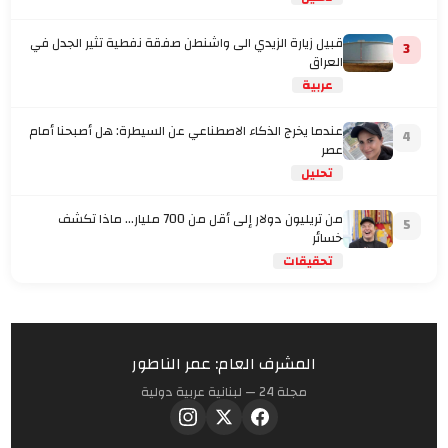
قبيل زيارة الزيدي الى واشنطن صفقة نفطية تثير الجدل في
3
العراق
عربية
عندما يخرج الذكاء الاصطناعي عن السيطرة: هل أصبحنا أمام
4
عصر
تحليل
من تريليون دولار إلى أقل من 700 مليار… ماذا تكشف
5
خسائر
تحقيقات
المشرف العام: عمر الناطور
مجلة 24 — لبنانية عربية دولية