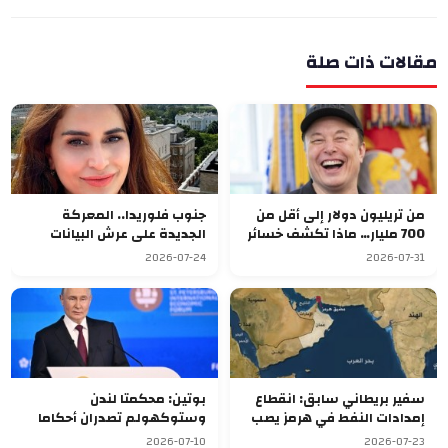
مقالات ذات صلة
من تريليون دولار إلى أقل من
جنوب فلوريدا.. المعركة
700 مليار… ماذا تكشف خسائر
الجديدة على عرش البيانات
ماسك عن اقتصاد المستقبل؟
2026-07-24
2026-07-31
سفير بريطاني سابق: انقطاع
بوتين: محكمتا لندن
إمدادات النفط في هرمز يصب
وستوكهولم تصدران أحكاما
في مصلحة واشنطن
غير قانونية بحق الشركات
2026-07-10
2026-07-23