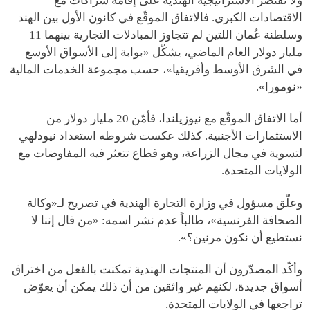
ولا تقتصر الاستراتيجية الهندية على إقامة شراكات مع
الاقتصادات الكبرى. فالاتفاق الموقّع في كانون الأول بين الهند
وسلطنة عُمان اللتين لم تتجاوز المبادلات التجارية بينهما 11
مليار دولار العام الماضي، يشكّل «بوابة إلى الأسواق الأوسع
في الشرق الأوسط وأفريقيا»، حسب مجموعة الخدمات المالية
«نومورا».
أما الاتفاق الموقّع مع نيوزيلندا، فأمّن 20 مليار دولار من
الاستثمارات الأجنبية. كذلك عكست شروطه استعداد نيودلهي
لتسوية في مجال الزراعة، وهو قطاع تتعثر فيه المفاوضات مع
الولايات المتحدة.
وعلّق مسؤول في وزارة التجارة الهندية في تصريح لـ«وكالة
الصحافة الفرنسية»، طالباً عدم نشر اسمه: «من قال إننا لا
نستطيع أن نكون مرنين؟».
وأكّد المصدّرون أن المنتجات الهندية تمكنت بالفعل من اختراق
أسواق جديدة، لكنهم غير واثقين من أن ذلك يمكن أن يعوّض
تراجعها في الولايات المتحدة.