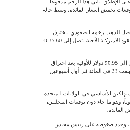
 دولاراً للمرة الأولى على الإطلاق. يأتي هذا الزخم مدفوعاً
توقعات بخفض أسعار الفائدة، وسط حالة
ولار يوم الثلاثاء، واصل الذهب زخمه الصعودي ليخترق
مستويات جديدة عند 4639.28 دولار. كما ارتفعت العقود الأميركية الآجلة لتصل إلى 4635.60
كما قفزت الفضة الفورية بنسبة 4.6 في المائة لتصل إلى 90.95 دولار للأوقية بعد اختراق
حاجز الـ90 دولاراً التاريخي، لتسجل مكاسب مذهلة بلغت 28 في المائة في أول أسبوعين
هلكين الأساسي في الولايات المتحدة
ة شهرياً و 2.6 في المائة سنوياً، وهو ما جاء دون توقعات المحللين،
 الفائدة.
خم، وجدد ضغوطه على رئيس مجلس