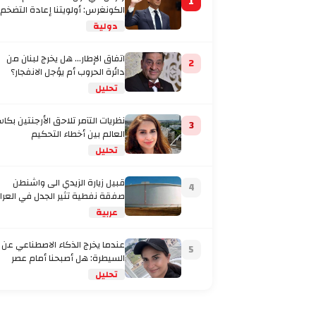
1
الكونغرس: أولويتنا إعادة التضخم
إلى المستهدف
دولية
اتفاق الإطار... هل يخرج لبنان من
2
دائرة الحروب أم يؤجل الانفجار؟
تحليل
نظريات التآمر تلاحق الأرجنتين بكا
3
العالم بين أخطاء التحكيم
والاتهامات بتفصيل
تحليل
قبيل زيارة الزيدي الى واشنطن
4
صفقة نفطية تثير الجدل في العرا
عربية
عندما يخرج الذكاء الاصطناعي عن
5
السيطرة: هل أصبحنا أمام عصر
تحليل