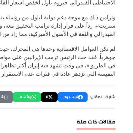
الاحتياطي الفيدرالي جيروم باول لخفض أسعار الف
وتزامن ذلك مع موجة دعم دولية لباول من رؤساء بن
ستريت»، رداً على قرار إدارة ترامب التحقيق معه، و
الفيدرالي والثقة في الأصول الأميركية، مما زاد من
لم تكن العوامل الاقتصادية وحدها هي المحرك، حيث 
جوهرياً. فقد حث الرئيس ترمب الإيرانيين على مواص
في الطريق»، في وقت تشهد فيه إيران أكبر تظاهرات
النفيسة التي تزدهر عادة في فترات عدم الاستقرار 
شارك المقال:
فيسبوك
X
واتساب
نس
مقالات ذات صلة