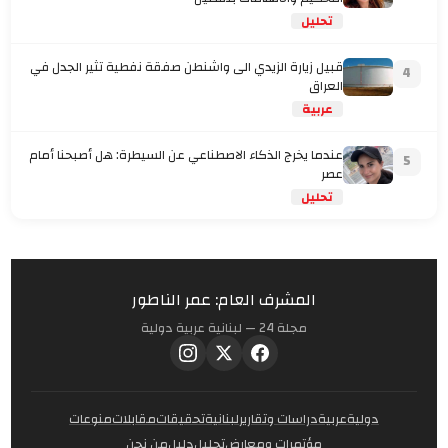
تحليل
قبيل زيارة الزيدي الى واشنطن صفقة نفطية تثير الجدل في
4
العراق
عربية
عندما يخرج الذكاء الاصطناعي عن السيطرة: هل أصبحنا أمام
5
عصر
تحليل
المشرف العام: عمر الناطور
مجلة 24 — لبنانية عربية دولية
دولية
عربية
دراسات وتقارير
لبنانية
تحقيقات
مقابلات
منوعات
مؤتمرات ومعارض
تحليل
دليل
من نحن