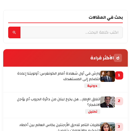
بحث في المقالات
الأكثر قراءة
وارش في أول شهادة أمام الكونغرس: أولويتنا إعادة
1
التضخم إلى المستهدف
دولية
اتفاق الإطار... هل يخرج لبنان من دائرة الحروب أم يؤجل
2
الانفجار؟
تحليل
نظريات التآمر تلاحق الأرجنتين بكاس العالم بين أخطاء
3
التحكيم والاتهامات بتفصيل