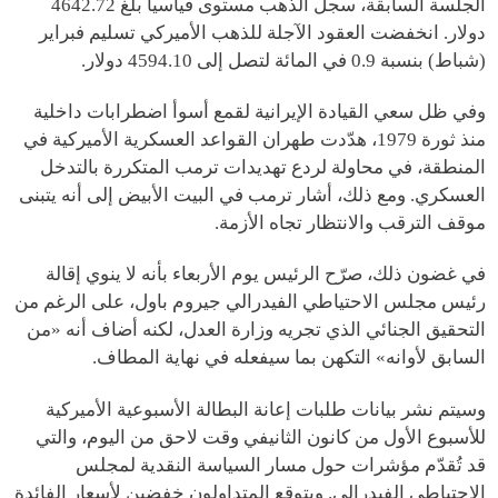
الجلسة السابقة، سجل الذهب مستوى قياسياً بلغ 4642.72
دولار. انخفضت العقود الآجلة للذهب الأميركي تسليم فبراير
(شباط) بنسبة 0.9 في المائة لتصل إلى 4594.10 دولار.
وفي ظل سعي القيادة الإيرانية لقمع أسوأ اضطرابات داخلية
منذ ثورة 1979، هدّدت طهران القواعد العسكرية الأميركية في
المنطقة، في محاولة لردع تهديدات ترمب المتكررة بالتدخل
العسكري. ومع ذلك، أشار ترمب في البيت الأبيض إلى أنه يتبنى
موقف الترقب والانتظار تجاه الأزمة.
في غضون ذلك، صرّح الرئيس يوم الأربعاء بأنه لا ينوي إقالة
رئيس مجلس الاحتياطي الفيدرالي جيروم باول، على الرغم من
التحقيق الجنائي الذي تجريه وزارة العدل، لكنه أضاف أنه «من
السابق لأوانه» التكهن بما سيفعله في نهاية المطاف.
وسيتم نشر بيانات طلبات إعانة البطالة الأسبوعية الأميركية
للأسبوع الأول من كانون الثانيفي وقت لاحق من اليوم، والتي
قد تُقدّم مؤشرات حول مسار السياسة النقدية لمجلس
الاحتياطي الفيدرالي. ويتوقع المتداولون خفضين لأسعار الفائدة