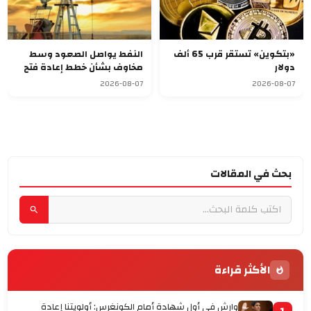
«بتكوين» تستقر قرب 65 ألف
النفط يواصل الصعود وسط
دولار
مخاوف بشأن خطط إعادة فتح
مضيق هرمز
2026-08-07
2026-08-07
بحث في المقالات
الأكثر قراءة
وارش في أول شهادة أمام الكونغرس: أولويتنا إعادة