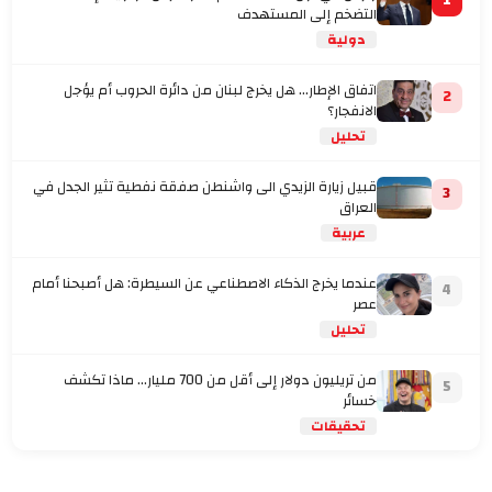
1
التضخم إلى المستهدف
دولية
اتفاق الإطار... هل يخرج لبنان من دائرة الحروب أم يؤجل
2
الانفجار؟
تحليل
قبيل زيارة الزيدي الى واشنطن صفقة نفطية تثير الجدل في
3
العراق
عربية
عندما يخرج الذكاء الاصطناعي عن السيطرة: هل أصبحنا أمام
4
عصر
تحليل
من تريليون دولار إلى أقل من 700 مليار… ماذا تكشف
5
خسائر
تحقيقات