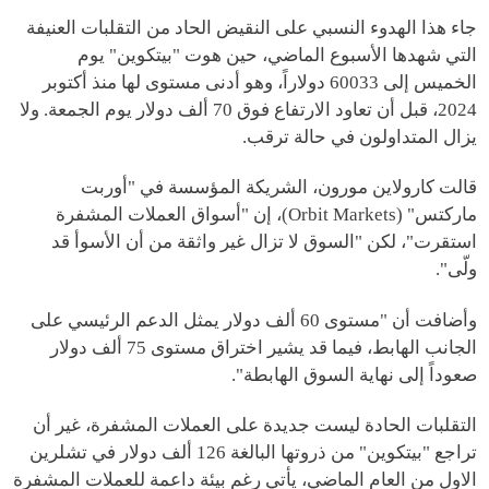
جاء هذا الهدوء النسبي على النقيض الحاد من التقلبات العنيفة
التي شهدها الأسبوع الماضي، حين هوت "بيتكوين" يوم
الخميس إلى 60033 دولاراً، وهو أدنى مستوى لها منذ أكتوبر
2024، قبل أن تعاود الارتفاع فوق 70 ألف دولار يوم الجمعة. ولا
يزال المتداولون في حالة ترقب.
قالت كارولاين مورون، الشريكة المؤسسة في "أوربت
ماركتس" (Orbit Markets)، إن "أسواق العملات المشفرة
استقرت"، لكن "السوق لا تزال غير واثقة من أن الأسوأ قد
ولّى".
وأضافت أن "مستوى 60 ألف دولار يمثل الدعم الرئيسي على
الجانب الهابط، فيما قد يشير اختراق مستوى 75 ألف دولار
صعوداً إلى نهاية السوق الهابطة".
التقلبات الحادة ليست جديدة على العملات المشفرة، غير أن
تراجع "بيتكوين" من ذروتها البالغة 126 ألف دولار في تشلرين
الاول من العام الماضي، يأتي رغم بيئة داعمة للعملات المشفرة