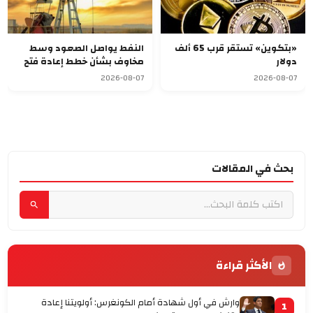
«بتكوين» تستقر قرب 65 ألف
النفط يواصل الصعود وسط
دولار
مخاوف بشأن خطط إعادة فتح
مضيق هرمز
2026-08-07
2026-08-07
بحث في المقالات
الأكثر قراءة
وارش في أول شهادة أمام الكونغرس: أولويتنا إعادة
1