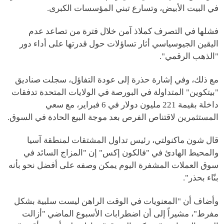
في البيت الأبيض، وتسارع تبني المؤسسات الكبرى.
فشلها في التصرف كملاذ آمن خلال فترة من تصاعد عدم
اليقين الجيوسياسي أثار تساؤلات حول قدرتها على أداء دور
"الذهب الرقمي".
مع ذلك، وفي إشارة حذرة إلى عودة التفاؤل، سجلت صناديق
"بيتكوين" المتداولة في البورصة في الولايات المتحدة تدفقات
داخلة بقيمة 221 مليون دولار في 6 فبراير، مع سعي
المستثمرين لاقتناص الفرص بعد موجة البيع الحادة في السوق.
قال شون ماكنولتي، رئيس تداول المشتقات لمنطقة آسيا
والمحيط الهادئ في "فالكون إكس" إن "المزاج السائد في
سوق العملات المشفرة اليوم يمكن وصفه على أفضل نحو بأنه
بنّاء بحذر".
وأضاف أن "المعنويات في الوقت الراهن ليست سلبية بشكل
مفرط"، مشيراً إلى أن اضطرابات الأسبوع الماضي "أزالت