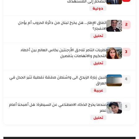
التضخم إلى المستهدف
دولية
اتفاق الإطار... هل يخرج لبنان من دائرة الحروب أم يؤجل
2
الانفجار؟
تحليل
نظريات التآمر تلاحق الأرجنتين بكاس العالم بين أخطاء
3
التحكيم والاتهامات بتفصيل
تحليل
قبيل زيارة الزيدي الى واشنطن صفقة نفطية تثير الجدل في
4
العراق
عربية
عندما يخرج الذكاء الاصطناعي عن السيطرة: هل أصبحنا أمام
5
عصر
تحليل