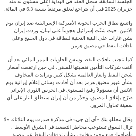
الجلسة السابقة، سجل العقد في البداية أعلى مستوى له منذ
حزيران 2025 قبل أن يتراجع ليغلق مرتفعاً بنسبة 6.3 في المائة.
واتسع نطاق الحرب الجوية الأميركية الإسرائيلية ضد إيران يوم
الاثنين، حيث شنّت إسرائيل هجوماً على لبنان، وردت إيران
بشن غارات على البنية التحتية للطاقة في دول الخليج وعلى
ناقلات النفط في مضيق هرمز.
كما تتجنب ناقلات النفط وسفن الحاويات الممر المائي بعد أن
ألغت شركات التأمين تغطيتها للسفن، في حين ارتفعت أسعار
شحن النفط والغاز العالمية بشكل كبير. وتزايدت المخاوف
بشأن عبور مضيق هرمز بعد أن أفادت وسائل إعلام إيرانية يوم
الاثنين أن مسؤولاً رفيع المستوى في الحرس الثوري الإيراني
صرّح بإغلاق المضيق، وحذّر من أن إيران ستطلق النار على أي
سفينة تحاول المرور.
وقال محللو بنك «آي إن جي» في مذكرة صدرت يوم الثلاثاء: «لا
تزال السوق تستوعب مخاطر التصعيد في الشرق الأوسط".
وأضافوا: «مع وجود مخاوف بشأن تدفقات النفط عبر مضيق