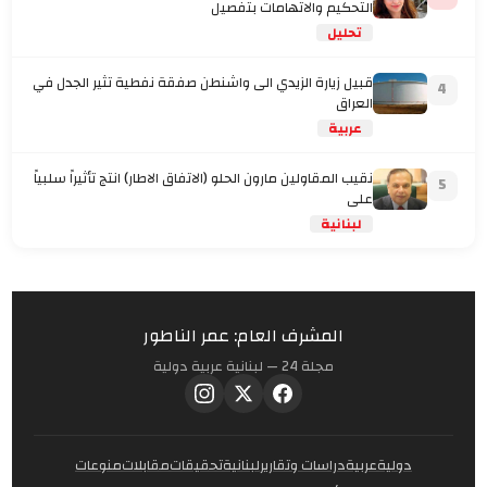
التحكيم والاتهامات بتفصيل
تحليل
قبيل زيارة الزيدي الى واشنطن صفقة نفطية تثير الجدل في
4
العراق
عربية
نقيب المقاولين مارون الحلو (الاتفاق الاطار) انتج تأثيراً سلبياً
5
على
لبنانية
المشرف العام: عمر الناطور
مجلة 24 — لبنانية عربية دولية
دولية
عربية
دراسات وتقارير
لبنانية
تحقيقات
مقابلات
منوعات