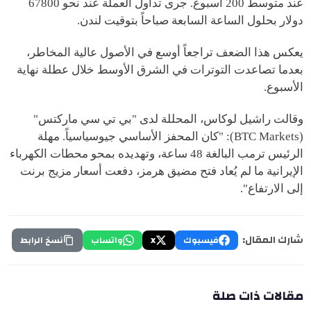
عند متوسط 200 أسبوع. جرى تداول العملة عند نحو 67800
دولار بحلول الساعة السابعة صباحاً بتوقيت لندن.
يعكس هذا الضعف تراجعاً أوسع في الأصول عالية المخاطر،
بعدما تصاعدت التوترات في الشرق الأوسط خلال عطلة نهاية
الأسبوع.
وقالت راشيل لوكاس، المحللة لدى "بي تي سي ماركتس"
(BTC Markets): "كان المحفز الأساسي جيوسياسياً. مهلة
الرئيس ترمب البالغة 48 ساعة، وتهديده بمحو محطات الكهرباء
الإيرانية ما لم يُعاد فتح مضيق هرمز، دفعت أسعار مزيج برنت
إلى الارتفاع".
شارك المقال:
فيسبوك
X
واتساب
نسخ الرابط
مقالات ذات صلة