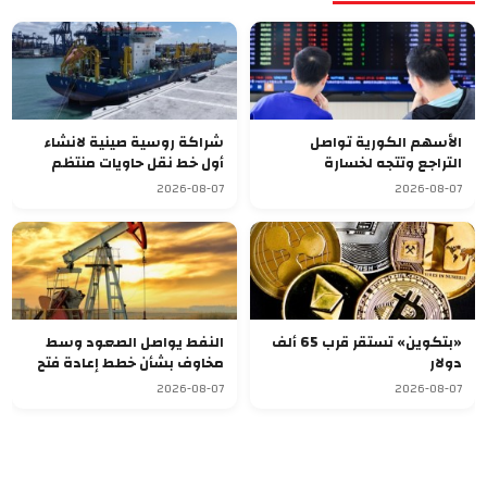
الأسهم الكورية تواصل
شراكة روسية صينية لانشاء
التراجع وتتجه لخسارة
أول خط نقل حاويات منتظم
أسبوعية سابعة
يربط آسيا بأوروبا
2026-08-07
2026-08-07
«بتكوين» تستقر قرب 65 ألف
النفط يواصل الصعود وسط
دولار
مخاوف بشأن خطط إعادة فتح
مضيق هرمز
2026-08-07
2026-08-07