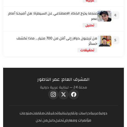
عربية
عندما يخرج الذكاء الاصطناعي عن السيطرة: هل أصبحنا أمام
4
عصر
تحليل
من تريليون دولار إلى أقل من 700 مليار… ماذا تكشف
5
خسائر
تحقيقات
المشرف العام: عمر الناطور
مجلة 24 — لبنانية عربية دولية
دولية
عربية
دراسات وتقارير
لبنانية
تحقيقات
مقابلات
منوعات
مؤتمرات ومعارض
تحليل
دليل
من نحن