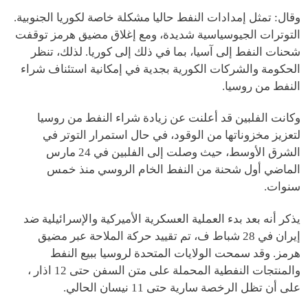
وقال: تمثل إمدادات النفط حاليا مشكلة خاصة لكوريا الجنوبية.
التوترات الجيوسياسية شديدة، ومع إغلاق مضيق هرمز توقفت
شحنات النفط إلى آسيا، بما في ذلك إلى كوريا. لذلك، تنظر
الحكومة والشركات الكورية بجدية في إمكانية استئناف شراء
النفط من روسيا.
وكانت الفلبين قد أعلنت عن زيادة شراء النفط من روسيا
لتعزيز مخزوناتها من الوقود، في حال استمرار التوتر في
الشرق الأوسط، حيث وصلت إلى الفلبين في 24 مارس
الماضي أول شحنة من النفط الخام الروسي منذ خمس
سنوات.
يذكر أنه بعد بدء العملية العسكرية الأميركية والإسرائيلية ضد
إيران في 28 شباط ف، تم تقييد حركة الملاحة عبر مضيق
هرمز. وقد سمحت الولايات المتحدة لروسيا ببيع النفط
والمنتجات النفطية المحملة على متن السفن حتى 12 اذار ،
على أن تظل الرخصة سارية حتى 11 نيسان الحالي.