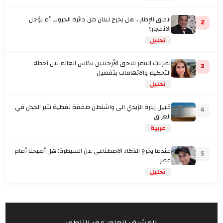
اتفاق الإطار... هل يخرج لبنان من دائرة الحروب أم يؤجل
2
الانفجار؟
تحليل
نظريات التآمر تلاحق الأرجنتين بكاس العالم بين أخطاء
3
التحكيم والاتهامات بتفصيل
تحليل
قبيل زيارة الزيدي الى واشنطن صفقة نفطية تثير الجدل في
4
العراق
عربية
عندما يخرج الذكاء الاصطناعي عن السيطرة: هل أصبحنا أمام
5
عصر
تحليل
المشرف العام: عمر الناطور