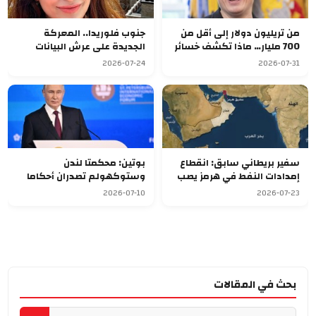
من تريليون دولار إلى أقل من
جنوب فلوريدا.. المعركة
700 مليار… ماذا تكشف خسائر
الجديدة على عرش البيانات
ماسك عن اقتصاد المستقبل؟
2026-07-24
2026-07-31
سفير بريطاني سابق: انقطاع
بوتين: محكمتا لندن
إمدادات النفط في هرمز يصب
وستوكهولم تصدران أحكاما
في مصلحة واشنطن
غير قانونية بحق الشركات
2026-07-10
2026-07-23
الروسية
بحث في المقالات