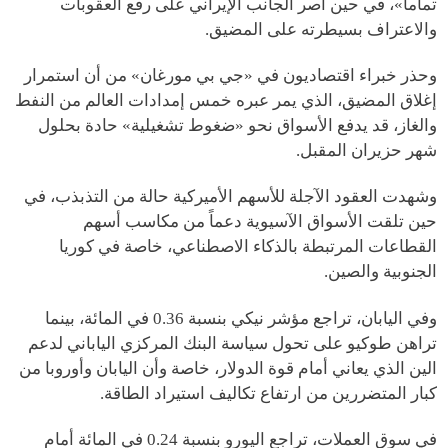
تماماً»، في حين أصر الجانب الإيراني على رفع العقوبات
والاعتراف بسيطرته على المضيق.
وحذر خبراء اقتصاديون في «جي بي مورغان» من أن استمرار
إغلاق المضيق، الذي يمر عبره خمس إمدادات العالم من النفط
والغاز، قد يدفع الأسواق نحو «ضغوط تشغيلية» حادة بحلول
شهر حزيران المقبل.
وشهدت العقود الآجلة للأسهم الأميركية حالة من التذبذب، في
حين تلقت الأسواق الآسيوية دعماً من مكاسب أسهم
القطاعات المرتبطة بالذكاء الاصطناعي، خاصة في كوريا
الجنوبية والصين.
وفي اليابان، تراجع مؤشر نيكي بنسبة 0.36 في المائة، بينما
تراهن طوكيو على تحول سياسة البنك المركزي الياباني لدعم
الين الذي يعاني أمام قوة الدولار، خاصة وأن اليابان وأوروبا من
كبار المتضررين من ارتفاع تكاليف استيراد الطاقة.
في سوق العملات، تراجع اليورو بنسبة 0.24 في المائة أمام