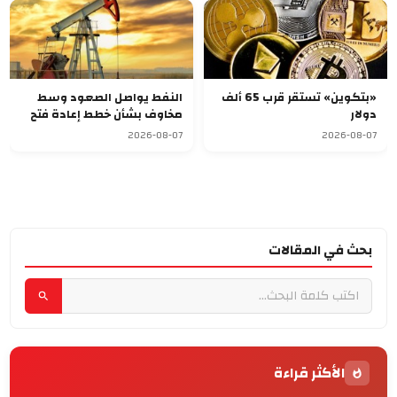
«بتكوين» تستقر قرب 65 ألف
النفط يواصل الصعود وسط
دولار
مخاوف بشأن خطط إعادة فتح
مضيق هرمز
2026-08-07
2026-08-07
بحث في المقالات
الأكثر قراءة