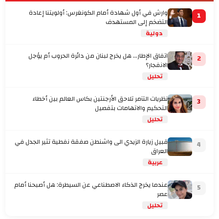
وارش في أول شهادة أمام الكونغرس: أولويتنا إعادة
1
التضخم إلى المستهدف
دولية
اتفاق الإطار... هل يخرج لبنان من دائرة الحروب أم يؤجل
2
الانفجار؟
تحليل
نظريات التآمر تلاحق الأرجنتين بكاس العالم بين أخطاء
3
التحكيم والاتهامات بتفصيل
تحليل
قبيل زيارة الزيدي الى واشنطن صفقة نفطية تثير الجدل في
4
العراق
عربية
عندما يخرج الذكاء الاصطناعي عن السيطرة: هل أصبحنا أمام
5
عصر
تحليل