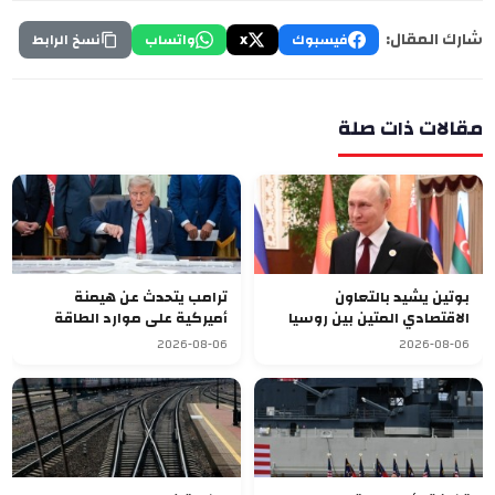
شارك المقال:
فيسبوك
X
واتساب
نسخ الرابط
مقالات ذات صلة
بوتين يشيد بالتعاون
ترامب يتحدث عن هيمنة
الاقتصادي المتين بين روسيا
أميركية على موارد الطاقة
وقرغيزستان
العالمية بعد ضم فنزويلا
2026-08-06
2026-08-06