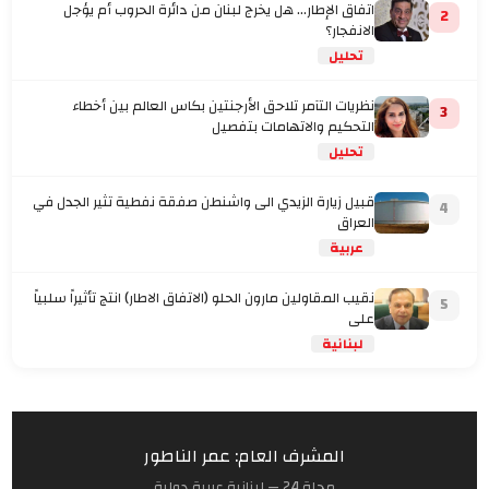
اتفاق الإطار... هل يخرج لبنان من دائرة الحروب أم يؤجل
2
الانفجار؟
تحليل
نظريات التآمر تلاحق الأرجنتين بكاس العالم بين أخطاء
3
التحكيم والاتهامات بتفصيل
تحليل
قبيل زيارة الزيدي الى واشنطن صفقة نفطية تثير الجدل في
4
العراق
عربية
نقيب المقاولين مارون الحلو (الاتفاق الاطار) انتج تأثيراً سلبياً
5
على
لبنانية
المشرف العام: عمر الناطور
مجلة 24 — لبنانية عربية دولية