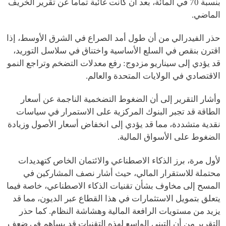
بنسبة 70 في المائة، بعد أن كانت غائبة تماماً عن تقرير الخريف
الماضي.
حذر الفيدرالي من أن طول أمد الصراع في الشرق الأوسط، إذا
اقترن بنقص في السلع الأساسية واختناق في سلاسل التوريد،
قد يؤدي إلى سيناريو مزدوج: رفع معدلات التضخم وتراجع النمو
الاقتصادي في الولايات المتحدة والعالم.
وأشار التقرير إلى أن الضغوط التضخمية الناجمة عن أسعار
الطاقة قد تجبر البنوك المركزية على الاستمرار في سياسات
نقدية متشددة، مما قد يؤدي إلى انخفاض أسعار الأصول وزيادة
الضغوط على الأسواق المالية.
لأول مرة، برز الذكاء الاصطناعي والائتمان الخاص كتهديدات
محتملة للاستقرار المالي، حيث أشار نصف المشاركين في
المسح إلى مخاوف بشأن تقنيات الذكاء الاصطناعي، خاصة فيما
يتعلق بتمويل الاستثمارات في هذا القطاع عبر الديون، مما قد
يزيد من مستويات الرافعة المالية وهشاشة النظام. كما حذر
التقرير من أن التبني الواسع لهذه التقنيات قد يساهم في ضعف