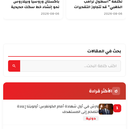
تكلفة "أسطول ترامب
باكستان وروسيا وبيلاروس
الذهبي" قد تتجاوز التقديرات
نحو إنشاء خط سكك حديدية
وتصل إلى 275 مليار دولار
للشحن
2026-08-06
2026-08-06
بحث في المقالات
الأكثر قراءة
وارش في أول شهادة أمام الكونغرس: أولويتنا إعادة
1
التضخم إلى المستهدف
دولية