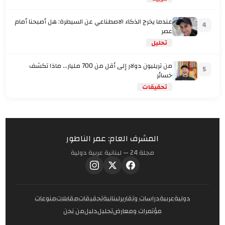
عندما يخرج الذكاء الاصطناعي عن السيطرة: هل أصبحنا أمام
4
عصر
تحليل
من تريليون دولار إلى أقل من 700 مليار… ماذا تكشف
5
خسائر
تحقيقات
المشرف العام: عمر الناطور
مجلة 24 — لبنانية عربية دولية
دولية
عربية
دراسات وتقارير
لبنانية
تحقيقات
مقابلات
منوعات
مؤتمرات ومعارض
تحليل
دليل
من نحن