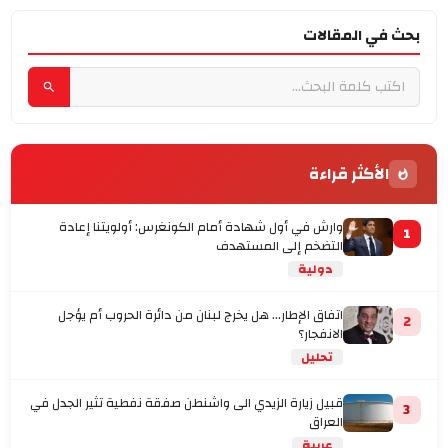
بحث في المقالات
الأكثر قراءة
وارش في أول شهادة أمام الكونغرس: أولويتنا إعادة
1
التضخم إلى المستهدف
دولية
اتفاق الإطار... هل يخرج لبنان من دائرة الحروب أم يؤجل
2
الانفجار؟
تحليل
قبيل زيارة الزيدي الى واشنطن صفقة نفطية تثير الجدل في
3
العراق
عربية