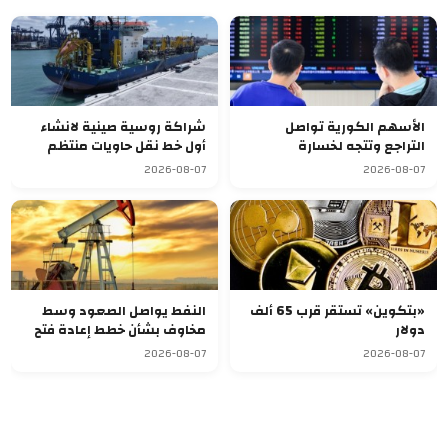
الأسهم الكورية تواصل
شراكة روسية صينية لانشاء
التراجع وتتجه لخسارة
أول خط نقل حاويات منتظم
أسبوعية سابعة
يربط آسيا بأوروبا
2026-08-07
2026-08-07
«بتكوين» تستقر قرب 65 ألف
النفط يواصل الصعود وسط
دولار
مخاوف بشأن خطط إعادة فتح
مضيق هرمز
2026-08-07
2026-08-07