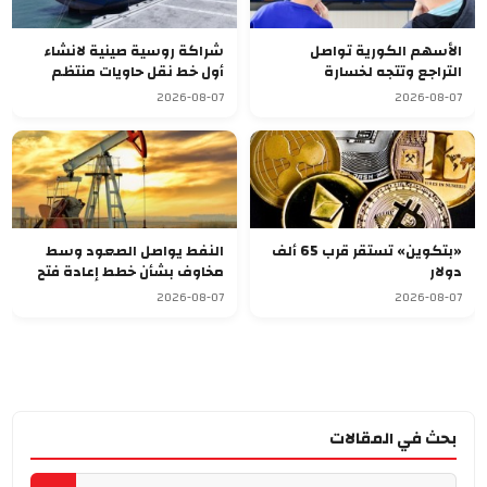
الأسهم الكورية تواصل
شراكة روسية صينية لانشاء
التراجع وتتجه لخسارة
أول خط نقل حاويات منتظم
أسبوعية سابعة
يربط آسيا بأوروبا
2026-08-07
2026-08-07
«بتكوين» تستقر قرب 65 ألف
النفط يواصل الصعود وسط
دولار
مخاوف بشأن خطط إعادة فتح
مضيق هرمز
2026-08-07
2026-08-07
بحث في المقالات