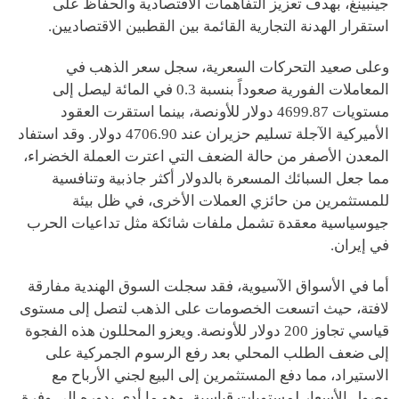
جينبينغ، بهدف تعزيز التفاهمات الاقتصادية والحفاظ على
استقرار الهدنة التجارية القائمة بين القطبين الاقتصاديين.
وعلى صعيد التحركات السعرية، سجل سعر الذهب في
المعاملات الفورية صعوداً بنسبة 0.3 في المائة ليصل إلى
مستويات 4699.87 دولار للأونصة، بينما استقرت العقود
الأميركية الآجلة تسليم حزيران عند 4706.90 دولار. وقد استفاد
المعدن الأصفر من حالة الضعف التي اعترت العملة الخضراء،
مما جعل السبائك المسعرة بالدولار أكثر جاذبية وتنافسية
للمستثمرين من حائزي العملات الأخرى، في ظل بيئة
جيوسياسية معقدة تشمل ملفات شائكة مثل تداعيات الحرب
في إيران.
أما في الأسواق الآسيوية، فقد سجلت السوق الهندية مفارقة
لافتة، حيث اتسعت الخصومات على الذهب لتصل إلى مستوى
قياسي تجاوز 200 دولار للأونصة. ويعزو المحللون هذه الفجوة
إلى ضعف الطلب المحلي بعد رفع الرسوم الجمركية على
الاستيراد، مما دفع المستثمرين إلى البيع لجني الأرباح مع
وصول الأسعار لمستويات قياسية، وهو ما أدى بدوره إلى وفرة