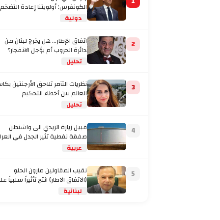
1
الكونغرس: أولويتنا إعادة التضخم
إلى المستهدف
دولية
اتفاق الإطار... هل يخرج لبنان من
2
دائرة الحروب أم يؤجل الانفجار؟
تحليل
نظريات التآمر تلاحق الأرجنتين بكا
3
العالم بين أخطاء التحكيم
والاتهامات بتفصيل
تحليل
قبيل زيارة الزيدي الى واشنطن
4
صفقة نفطية تثير الجدل في العرا
عربية
نقيب المقاولين مارون الحلو
5
(الاتفاق الاطار) انتج تأثيراً سلبياً على
لبنانية