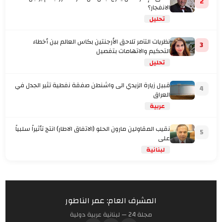
2
الانفجار؟
تحليل
نظريات التآمر تلاحق الأرجنتين بكاس العالم بين أخطاء
3
التحكيم والاتهامات بتفصيل
تحليل
قبيل زيارة الزيدي الى واشنطن صفقة نفطية تثير الجدل في
4
العراق
عربية
نقيب المقاولين مارون الحلو (الاتفاق الاطار) انتج تأثيراً سلبياً
5
على
لبنانية
المشرف العام: عمر الناطور
مجلة 24 — لبنانية عربية دولية