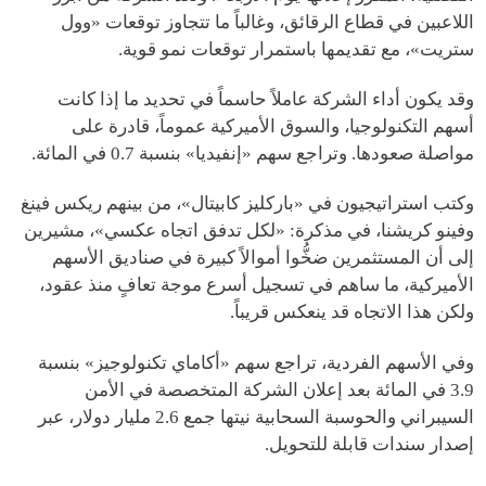
اللاعبين في قطاع الرقائق، وغالباً ما تتجاوز توقعات «وول
ستريت»، مع تقديمها باستمرار توقعات نمو قوية.
وقد يكون أداء الشركة عاملاً حاسماً في تحديد ما إذا كانت
أسهم التكنولوجيا، والسوق الأميركية عموماً، قادرة على
مواصلة صعودها. وتراجع سهم «إنفيديا» بنسبة 0.7 في المائة.
وكتب استراتيجيون في «باركليز كابيتال»، من بينهم ريكس فينغ
وفينو كريشنا، في مذكرة: «لكل تدفق اتجاه عكسي»، مشيرين
إلى أن المستثمرين ضخُّوا أموالاً كبيرة في صناديق الأسهم
الأميركية، ما ساهم في تسجيل أسرع موجة تعافٍ منذ عقود،
ولكن هذا الاتجاه قد ينعكس قريباً.
وفي الأسهم الفردية، تراجع سهم «أكاماي تكنولوجيز» بنسبة
3.9 في المائة بعد إعلان الشركة المتخصصة في الأمن
السيبراني والحوسبة السحابية نيتها جمع 2.6 مليار دولار، عبر
إصدار سندات قابلة للتحويل.