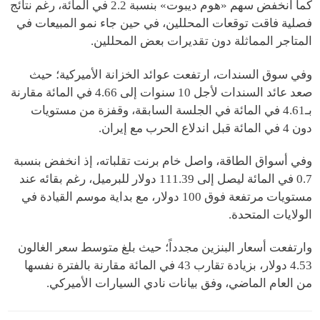
كما انخفض سهم «هوم ديبوت» بنسبة 2.2 في المائة، رغم نتائج
فصلية فاقت توقعات المحللين، في حين جاء نمو المبيعات في
المتاجر المماثلة دون تقديرات بعض المحللين.
وفي سوق السندات، ارتفعت عوائد الخزانة الأميركية؛ حيث
صعد عائد السندات لأجل 10 سنوات إلى 4.66 في المائة مقارنة
بـ4.61 في المائة في الجلسة السابقة، وقفزة من مستويات
دون 4 في المائة قبل اندلاع الحرب مع إيران.
وفي أسواق الطاقة، واصل خام برنت تقلباته، إذ انخفض بنسبة
0.7 في المائة ليصل إلى 111.39 دولار للبرميل، رغم بقائه عند
مستويات مرتفعة فوق 100 دولار، مع بداية موسم القيادة في
الولايات المتحدة.
وارتفعت أسعار البنزين مجدداً؛ حيث بلغ متوسط سعر الغالون
4.53 دولار، بزيادة تقارب 43 في المائة مقارنة بالفترة نفسها
من العام الماضي، وفق بيانات نادي السيارات الأميركي.