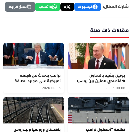
شارك المقال:
فيسبوك
X
واتساب
نسخ الرابط
مقالات ذات صلة
بوتين يشيد بالتعاون
ترامب يتحدث عن هيمنة
الاقتصادي المتين بين روسيا
أميركية على موارد الطاقة
وقرغيزستان
العالمية بعد ضم فنزويلا
2026-08-06
2026-08-06
تكلفة "أسطول ترامب
باكستان وروسيا وبيلاروس