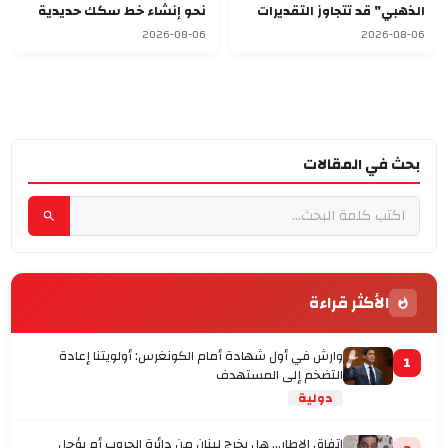
الذهبي" قد تتجاوز التقديرات
نحو إنشاء خط سكك حديدية
وتصل إلى 275 مليار دولار
للشحن
2026-08-06
2026-08-06
بحث في المقالات
الأكثر قراءة
وارش في أول شهادة أمام الكونغرس: أولويتنا إعادة
1
التضخم إلى المستهدف
دولية
اتفاق الإطار... هل يخرج لبنان من دائرة الحروب أم يؤجل