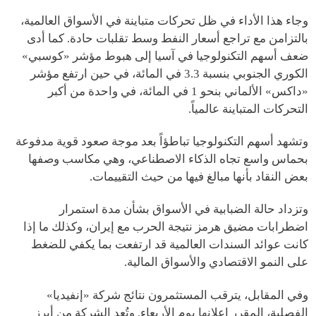
وجاء هذا الأداء في ظل تحركات متباينة في الأسواق العالمية،
بالتزامن مع تراجع أسعار النفط وسط تقلبات حادة. كما أدى
ضعف أسهم التكنولوجيا في آسيا إلى هبوط مؤشر «كوسبي»
الكوري الجنوبي بنسبة 3.3 في المائة، في حين ارتفع مؤشر
«داكس» الألماني بنحو 1 في المائة، في واحدة من أكبر
التحركات المتباينة عالمياً.
وتشهد أسهم التكنولوجيا تباطؤاً بعد موجة صعود قوية مدفوعة
بحماس واسع تجاه الذكاء الاصطناعي، وهي مكاسب وصفها
بعض النقاد بأنها مبالغ فيها من حيث التقييمات.
وتزداد حالة الضبابية في الأسواق بشأن مدة استمرار
اضطرابات مضيق هرمز نتيجة الحرب مع إيران، وكذلك ما إذا
كانت عوائد السندات العالمية قد ارتفعت بما يكفي للضغط
على النمو الاقتصادي والأسواق المالية.
وفي المقابل، يترقب المستثمرون نتائج شركة «إنفيديا»
الفصلية، المقرر إعلانها يوم الأربعاء. وتُعد الشركة من أبرز