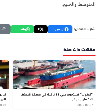
المتوسط والخليج.
شارك المقال:
فيسبوك
X
واتساب
نس
مقالات ذات صلة
"أدنوك" تستحوذ على 11 ناقلة في صفقة قيمتها
1.3 مليار دولار
الجي
8-07
2026-08-07