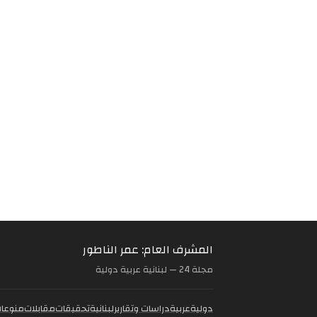
المشرف العام: عمر الناطور
مجلة 24 — لبنانية عربية دولية
دولية
عربية
دراسات وتقارير
لبنانية
تحقيقات
مقابلات
منوعا