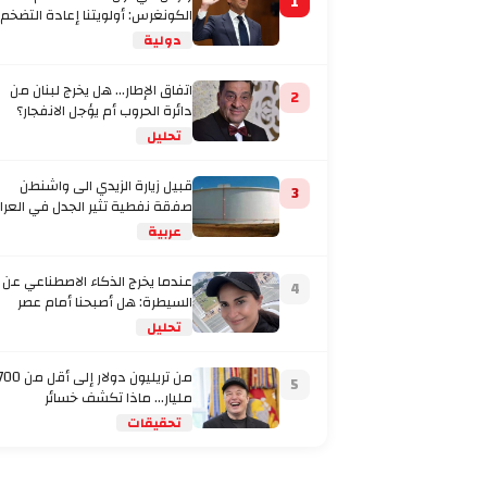
1
الكونغرس: أولويتنا إعادة التضخم
إلى المستهدف
دولية
اتفاق الإطار... هل يخرج لبنان من
2
دائرة الحروب أم يؤجل الانفجار؟
تحليل
قبيل زيارة الزيدي الى واشنطن
3
صفقة نفطية تثير الجدل في العرا
عربية
عندما يخرج الذكاء الاصطناعي عن
4
السيطرة: هل أصبحنا أمام عصر
تحليل
من تريليون دولار إلى أقل من
5
مليار… ماذا تكشف خسائر
تحقيقات