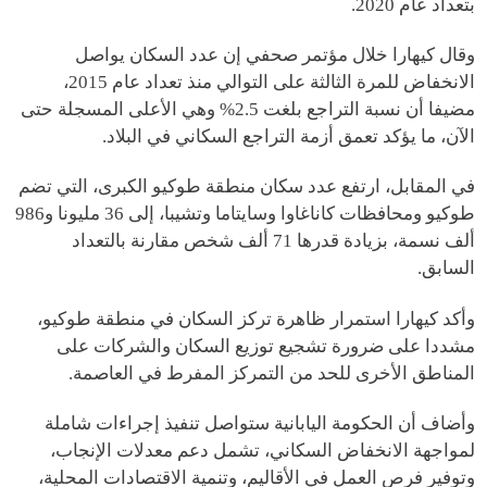
بتعداد عام 2020.
وقال كيهارا خلال مؤتمر صحفي إن عدد السكان يواصل
الانخفاض للمرة الثالثة على التوالي منذ تعداد عام 2015،
مضيفا أن نسبة التراجع بلغت 2.5% وهي الأعلى المسجلة حتى
الآن، ما يؤكد تعمق أزمة التراجع السكاني في البلاد.
في المقابل، ارتفع عدد سكان منطقة طوكيو الكبرى، التي تضم
طوكيو ومحافظات كاناغاوا وسايتاما وتشيبا، إلى 36 مليونا و986
ألف نسمة، بزيادة قدرها 71 ألف شخص مقارنة بالتعداد
السابق.
وأكد كيهارا استمرار ظاهرة تركز السكان في منطقة طوكيو،
مشددا على ضرورة تشجيع توزيع السكان والشركات على
المناطق الأخرى للحد من التمركز المفرط في العاصمة.
وأضاف أن الحكومة اليابانية ستواصل تنفيذ إجراءات شاملة
لمواجهة الانخفاض السكاني، تشمل دعم معدلات الإنجاب،
وتوفير فرص العمل في الأقاليم، وتنمية الاقتصادات المحلية،