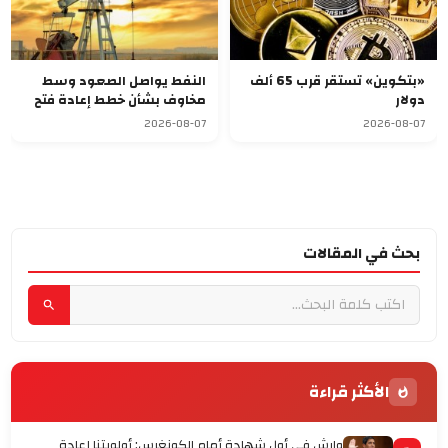
«بتكوين» تستقر قرب 65 ألف
النفط يواصل الصعود وسط
دولار
مخاوف بشأن خطط إعادة فتح
مضيق هرمز
2026-08-07
2026-08-07
بحث في المقالات
الأكثر قراءة
وارش في أول شهادة أمام الكونغرس: أولويتنا إعادة