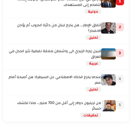
1
التضخم إلى المستهدف
دولية
اتفاق الإطار... هل يخرج لبنان من دائرة الحروب أم يؤجل
2
الانفجار؟
تحليل
قبيل زيارة الزيدي الى واشنطن صفقة نفطية تثير الجدل في
3
العراق
عربية
عندما يخرج الذكاء الاصطناعي عن السيطرة: هل أصبحنا أمام
4
عصر
تحليل
من تريليون دولار إلى أقل من 700 مليار… ماذا تكشف
5
خسائر
تحقيقات