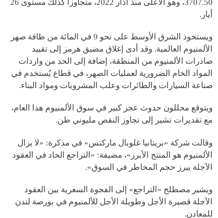
3707.50، وهو الأعلى منذ آذار 2022، متجاوزاً كذلك مستوى 26
أيار.
ويستحوذ الشرق الأوسط على نحو 9 في المائة من طاقة صهر
الألمنيوم العالمية. وقد أدى إغلاق مضيق هرمز إلى تقييد
صادرات الألمنيوم من المنطقة، إضافة إلى الحد من واردات
المواد الخام الضرورية لعمليات الصهر، في قطاع يُستخدم في
صناعة السيارات والطائرات وعلب المشروبات ومواد البناء.
ويتوقع محللون حدوث عجز كبير في سوق الألمنيوم هذا العام،
مع تقديرات تشير إلى تجاوز النقص مليوني طن.
وقالت شركة «بريتانيا غلوبال ماركتس» في مذكرة: «لا يزال
الألمنيوم هو المنتج الأبرز»، مضيفة: «التراجع الحاد في العقود
الآجلة يبرز حجم المخاطر في السوق».
ويشير مصطلح «التراجع» إلى الفجوة السعرية بين العقود
الآجلة قصيرة الأجل وطويلة الأجل للألمنيوم في بورصة لندن
للمعادن.