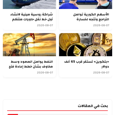
الأسهم الكورية تواصل
شراكة روسية صينية لانشاء
التراجع وتتجه لخسارة
أول خط نقل حاويات منتظم
أسبوعية سابعة
يربط آسيا بأوروبا
2026-08-07
2026-08-07
«بتكوين» تستقر قرب 65 ألف
النفط يواصل الصعود وسط
دولار
مخاوف بشأن خطط إعادة فتح
مضيق هرمز
2026-08-07
2026-08-07
بحث في المقالات