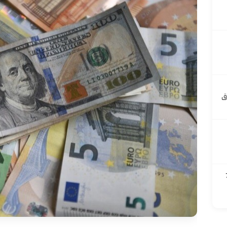
ق
 700