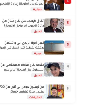
1
الكونغرس: أولويتنا إعادة التضخم
إلى المستهدف
دولية
اتفاق الإطار... هل يخرج لبنان من
2
دائرة الحروب أم يؤجل الانفجار؟
تحليل
قبيل زيارة الزيدي الى واشنطن
3
صفقة نفطية تثير الجدل في العرا
عربية
عندما يخرج الذكاء الاصطناعي عن
4
السيطرة: هل أصبحنا أمام عصر
تحليل
من تريليون دولار إلى أقل من
5
مليار… ماذا تكشف خسائر
تحقيقات