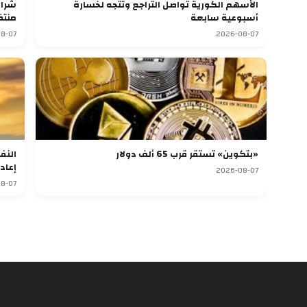
الأسهم الكورية تواصل التراجع وتتجه لخسارة
أسبوعية سابعة
منتظ
8-07
2026-08-07
«بتكوين» تستقر قرب 65 ألف دولار
النف
إعاد
2026-08-07
8-07