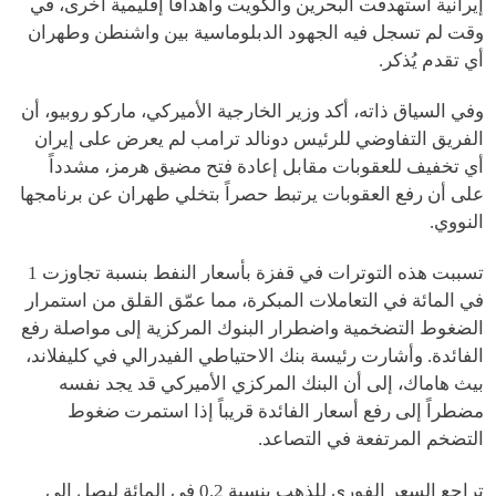
إيرانية استهدفت البحرين والكويت وأهدافاً إقليمية أخرى، في
وقت لم تسجل فيه الجهود الدبلوماسية بين واشنطن وطهران
أي تقدم يُذكر.
وفي السياق ذاته، أكد وزير الخارجية الأميركي، ماركو روبيو، أن
الفريق التفاوضي للرئيس دونالد ترامب لم يعرض على إيران
أي تخفيف للعقوبات مقابل إعادة فتح مضيق هرمز، مشدداً
على أن رفع العقوبات يرتبط حصراً بتخلي طهران عن برنامجها
النووي.
تسببت هذه التوترات في قفزة بأسعار النفط بنسبة تجاوزت 1
في المائة في التعاملات المبكرة، مما عمّق القلق من استمرار
الضغوط التضخمية واضطرار البنوك المركزية إلى مواصلة رفع
الفائدة. وأشارت رئيسة بنك الاحتياطي الفيدرالي في كليفلاند،
بيث هاماك، إلى أن البنك المركزي الأميركي قد يجد نفسه
مضطراً إلى رفع أسعار الفائدة قريباً إذا استمرت ضغوط
التضخم المرتفعة في التصاعد.
تراجع السعر الفوري للذهب بنسبة 0.2 في المائة ليصل إلى