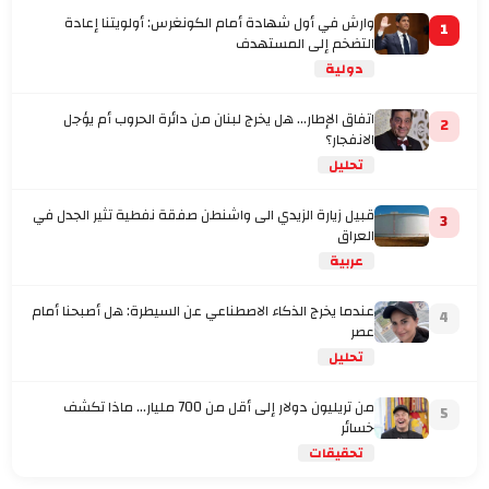
وارش في أول شهادة أمام الكونغرس: أولويتنا إعادة
1
التضخم إلى المستهدف
دولية
اتفاق الإطار... هل يخرج لبنان من دائرة الحروب أم يؤجل
2
الانفجار؟
تحليل
قبيل زيارة الزيدي الى واشنطن صفقة نفطية تثير الجدل في
3
العراق
عربية
عندما يخرج الذكاء الاصطناعي عن السيطرة: هل أصبحنا أمام
4
عصر
تحليل
من تريليون دولار إلى أقل من 700 مليار… ماذا تكشف
5
خسائر
تحقيقات