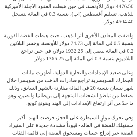
4476.50 دولار للأونصة، في حين هبطت العقود الآجلة الأميركية
للذهب، تسليم أغسطس (آب)، بنسبة 0.3 في المائة لتسجل
4504.40 دولار.
واقتفت المعادن الأخرى أثر الذهب، حيث هبطت الفضة الفورية
بنسبة 0.5 في المائة إلى 74.73 دولار للأونصة، وخسر البلاتين
0.2 في المائة ليصل إلى 1932.25 دولار، في حين تراجع
البلاديوم بنسبة 0.3 في المائة إلى 1365.25 دولار.
وعلى صعيد الإمدادات والتجارة الدولية، أظهرت بيانات
الجمارك السويسرية تراجع صادرات الذهب من سويسرا خلال
شهر نيسان بنسبة 20 في المائة مقارنة بالشهر السابق، وذلك
بضغط من تباطؤ الشحنات المتجهة إلى بريطانيا والصين، وهو
ما حدّ من أثر ارتفاع الإمدادات إلى الهند وهونغ كونغ.
وفي تحرك موازٍ للسيطرة على العجز، فرضت الهند -أكبر
مستهلك للفضة في العالم- قيوداً مشددة جديدة على استيراد
الفضة عبر إدراج حبيبات ومسحوق الفضة إلى قائمة الفئات