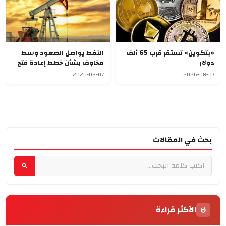
«بتكوين» تستقر قرب 65 ألف
النفط يواصل الصعود وسط
دولار
مخاوف بشأن خطط إعادة فتح
مضيق هرمز
2026-08-07
2026-08-07
بحث في المقالات
الأكثر قراءة