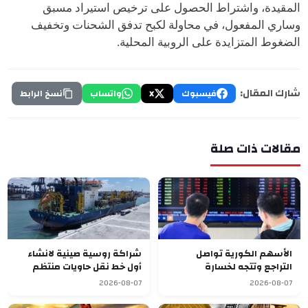
المقيدة، واشتراط الحصول على ترخيص استيراد مسبق
وساري المفعول، في محاولة لكبح تدفق الشحنات وتخفيف
الضغوط المتزايدة على الروبية المحلية.
شارك المقال:
فيسبوك
X
واتساب
نسخ الرابط
مقالات ذات صلة
الأسهم الكورية تواصل
شراكة روسية صينية لانشاء
التراجع وتتجه لخسارة
أول خط نقل حاويات منتظم
أسبوعية سابعة
يربط آسيا بأوروبا
2026-08-07
2026-08-07