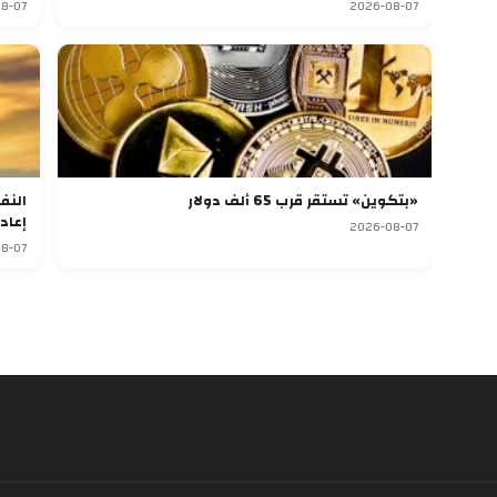
8-07
2026-08-07
«بتكوين» تستقر قرب 65 ألف دولار
النف
إعاد
2026-08-07
8-07