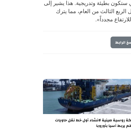
 ستكون بطيئة وتدريجية. هذا يشير إلى
الربع الثالث من العام، مما يترك
ارتفاع مجدداً».
خ الرابط
شراكة روسية صينية لانشاء أول خط نقل حاويات
م يربط آسيا بأوروبا