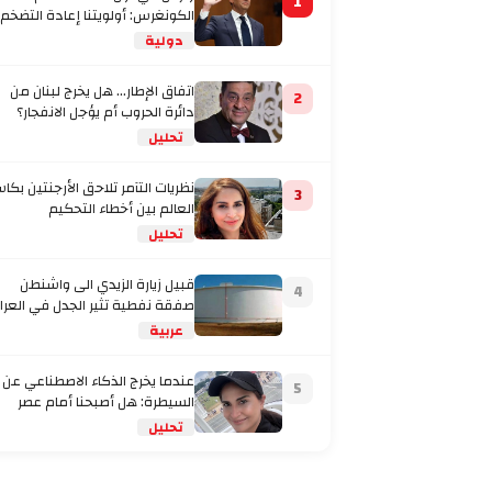
1
الكونغرس: أولويتنا إعادة التضخم
إلى المستهدف
دولية
اتفاق الإطار... هل يخرج لبنان من
2
دائرة الحروب أم يؤجل الانفجار؟
تحليل
نظريات التآمر تلاحق الأرجنتين بكا
3
العالم بين أخطاء التحكيم
والاتهامات بتفصيل
تحليل
قبيل زيارة الزيدي الى واشنطن
4
صفقة نفطية تثير الجدل في العرا
عربية
عندما يخرج الذكاء الاصطناعي عن
5
السيطرة: هل أصبحنا أمام عصر
تحليل