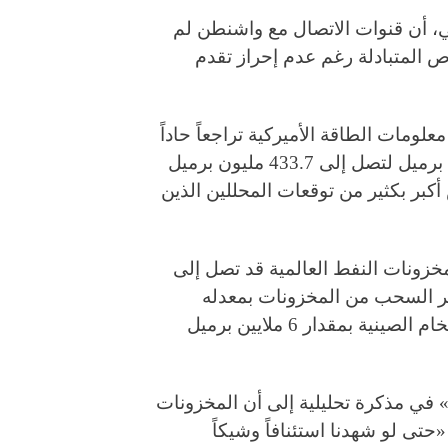
جي، أن قنوات الاتصال مع واشنطن لم
ص المتبادلة رغم عدم إحراز تقدم
معلومات الطاقة الأميركية تراجعاً حاداً
في مخزونات النفط الخام الأميركية بمقدار 8 ملايين برميل لتصل إلى 433.7 مليون برميل
اء هذا الانخفاض أكبر بكثير من توقعات المحللين الذين
مخزونات النفط العالمية قد تصل إلى
ر السحب من المخزونات بمعدله
الحالي، وذلك على الرغم من تراجع واردات النفط الخام الصينية بمقدار 6 ملايين برميل
في مذكرة تحليلية إلى أن المخزونات
تى لو شهدنا استئنافاً وشيكاً