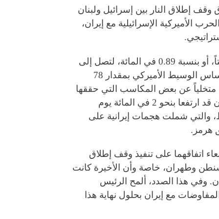
 وقف إطلاق النار بين إسرائيل ولبنان
لحرب الأميركية الإسرائيلية مع إيران،
تراتيجي.
وقد تراجعت العقود الآجلة لخام برنت بمقدار 87 سنتاً، أو بنسبة 0.89 في المائة، لتصل إلى
96.92 دولار للبرميل، في حين انخفض خام غرب تكساس الوسيط الأميركي بمقدار 78
سبة 0.81 في المائة، ليسجل 95.24 دولار، متخلياً عن بعض المكاسب التي حققها
في وقت سابق من الأسبوع. وكان الخامان القياسيان قد ارتفعا بنحو 2 في المائة يوم
سط، والتي شملت هجمات إيرانية على
 هرمز.
عاء اتفاقهما على تنفيذ وقف إطلاق
واشنطن وطهران، خاصة وأن الأخيرة كانت
ن. وفي هذا الصدد، ألمح الرئيس
لمفاوضات مع إيران بحلول نهاية هذا