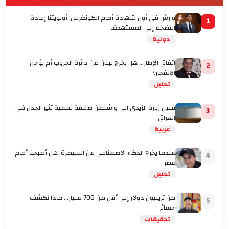
وارش في أول شهادة أمام الكونغرس: أولويتنا إعادة
1
التضخم إلى المستهدف
دولية
اتفاق الإطار... هل يخرج لبنان من دائرة الحروب أم يؤجل
2
الانفجار؟
تحليل
قبيل زيارة الزيدي الى واشنطن صفقة نفطية تثير الجدل في
3
العراق
عربية
عندما يخرج الذكاء الاصطناعي عن السيطرة: هل أصبحنا أمام
4
عصر
تحليل
من تريليون دولار إلى أقل من 700 مليار… ماذا تكشف
5
خسائر
تحقيقات