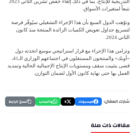
التدريجية للإنتاج، بما في ذلك إلغاء خفض تشرين الثاني 2023
تتبعاً لمتغيرات الأسواق.
ونوّهت الدول السبع بأن هذا الإجراء التشغيلي سيُوفّر فرصة
لتسريع جداول تعويض الكميات الزائدة المنتجة منذ كانون
الثاني 2024.
وتزامن هذا الإجراء مع قرار استراتيجي موسع اتخذته دول
«أوبك» والمنتجون المستقلون في اجتماعهم الوزاري الـ41،
قضى بتثبيت سقف ومستويات الإنتاج الإجمالية الحالية وتمديد
العمل بها حتى نهاية كانون الأول لضمان التوازن.
شارك المقال:
فيسبوك
X
واتساب
نسخ الرابط
مقالات ذات صلة