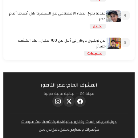
عندما يخرج الذكاء الاصطناعي عن السيطرة: هل أصبحنا أمام
4
عصر
تحليل
من تريليون دولار إلى أقل من 700 مليار… ماذا تكشف
5
خسائر
تحقيقات
المشرف العام: عمر الناطور
مجلة 24 — لبنانية عربية دولية
دولية
عربية
دراسات وتقارير
لبنانية
تحقيقات
مقابلات
منوعات
مؤتمرات ومعارض
تحليل
دليل
من نحن