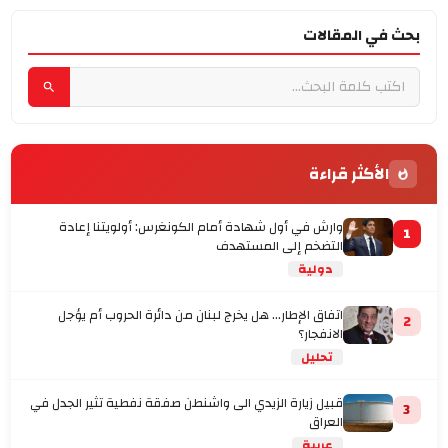
بحث في المقالات
الأكثر قراءة
وارش في أول شهادة أمام الكونغرس: أولويتنا إعادة
1
التضخم إلى المستهدف
دولية
اتفاق الإطار... هل يخرج لبنان من دائرة الحروب أم يؤجل
2
الانفجار؟
تحليل
قبيل زيارة الزيدي الى واشنطن صفقة نفطية تثير الجدل في
3
العراق
عربية