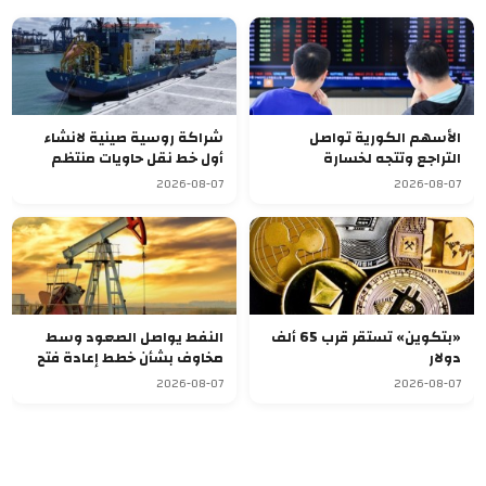
الأسهم الكورية تواصل
شراكة روسية صينية لانشاء
التراجع وتتجه لخسارة
أول خط نقل حاويات منتظم
أسبوعية سابعة
يربط آسيا بأوروبا
2026-08-07
2026-08-07
«بتكوين» تستقر قرب 65 ألف
النفط يواصل الصعود وسط
دولار
مخاوف بشأن خطط إعادة فتح
مضيق هرمز
2026-08-07
2026-08-07