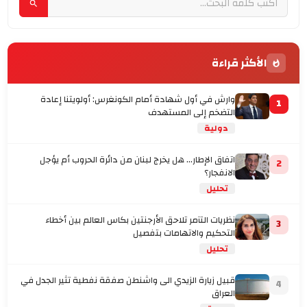
الأكثر قراءة
وارش في أول شهادة أمام الكونغرس: أولويتنا إعادة
1
التضخم إلى المستهدف
دولية
اتفاق الإطار... هل يخرج لبنان من دائرة الحروب أم يؤجل
2
الانفجار؟
تحليل
نظريات التآمر تلاحق الأرجنتين بكاس العالم بين أخطاء
3
التحكيم والاتهامات بتفصيل
تحليل
قبيل زيارة الزيدي الى واشنطن صفقة نفطية تثير الجدل في
4
العراق