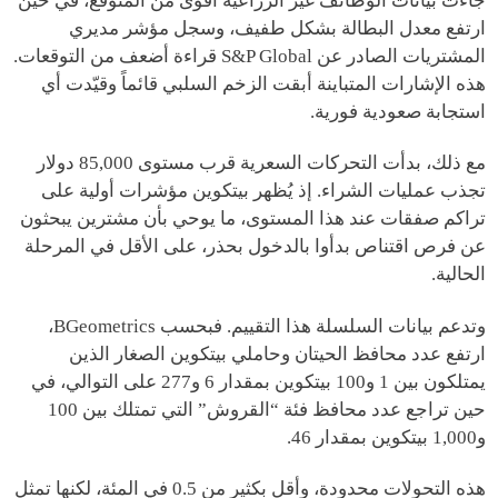
جاءت بيانات الوظائف غير الزراعية أقوى من المتوقع، في حين
ارتفع معدل البطالة بشكل طفيف، وسجل مؤشر مديري
المشتريات الصادر عن S&P Global قراءة أضعف من التوقعات.
هذه الإشارات المتباينة أبقت الزخم السلبي قائماً وقيّدت أي
استجابة صعودية فورية.
مع ذلك، بدأت التحركات السعرية قرب مستوى 85,000 دولار
تجذب عمليات الشراء. إذ يُظهر بيتكوين مؤشرات أولية على
تراكم صفقات عند هذا المستوى، ما يوحي بأن مشترين يبحثون
عن فرص اقتناص بدأوا بالدخول بحذر، على الأقل في المرحلة
الحالية.
وتدعم بيانات السلسلة هذا التقييم. فبحسب BGeometrics،
ارتفع عدد محافظ الحيتان وحاملي بيتكوين الصغار الذين
يمتلكون بين 1 و100 بيتكوين بمقدار 6 و277 على التوالي، في
حين تراجع عدد محافظ فئة “القروش” التي تمتلك بين 100
و1,000 بيتكوين بمقدار 46.
هذه التحولات محدودة، وأقل بكثير من 0.5 في المئة، لكنها تمثل