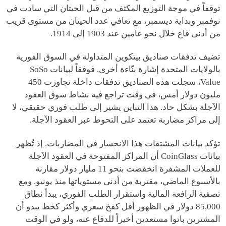
توقفاً في موجة التوزيع المكثف من قبل الحيتان التي سادت في
نوفمبر وبداية ديسمبر، مع تعافي عدد الحيتان من مستوى قريب
من أدنى قاع خلال نحو عامين عند 1903 إلى 1914.
تضيف تدفقات صناديق بيتكوين المتداولة في السوق الفورية
بالولايات المتحدة إشارة بنّاءة أخرى. فوفقاً لبيانات SoSo
Value، سجلت هذه الصناديق تدفقات داخلة تجاوزت 450
مليون دولار أمس، في وقت تراجع فيه نشاط سوق العقود
الآجلة بشكل حاد. هذا التباين يشير إلى طلب فوري حقيقي، لا
إلى مراكز مضاربة تعتمد على التحوط عبر العقود الآجلة.
تؤكد بيانات المشتقات هذا الانحسار في المضاربات. إذ تُظهر
بيانات CoinGlass أن المراكز المفتوحة في العقود الآجلة
للعملات المشفرة انخفضت بنحو 11 مليار دولار مقارنة
بالأسبوع الماضي، مقتربة من أدنى مستوياتها منذ يونيو. ومع
تصفية الرافعة المالية واستقرار الطلب الفوري، يبدأ نطاق
85,000 دولار في الظهور أقل كفخ سعري وأكثر كخط يبدو أن
المشترين باتوا مستعدين أخيراً للدفاع عنه، ولو في الوقت