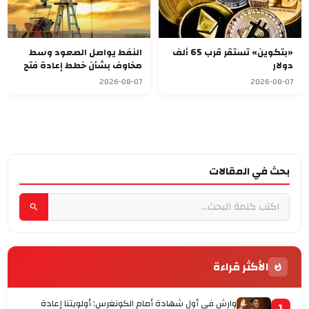
«بتكوين» تستقر قرب 65 ألف
النفط يواصل الصعود وسط
دولار
مخاوف بشأن خطط إعادة فتح
مضيق هرمز
2026-08-07
2026-08-07
بحث في المقالات
الأكثر قراءة
وارش في أول شهادة أمام الكونغرس: أولويتنا إعادة
1