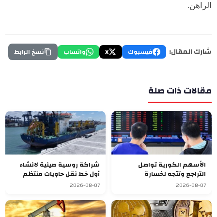
الراهن.
شارك المقال:
فيسبوك
X
واتساب
نسخ الرابط
مقالات ذات صلة
الأسهم الكورية تواصل
شراكة روسية صينية لانشاء
التراجع وتتجه لخسارة
أول خط نقل حاويات منتظم
أسبوعية سابعة
يربط آسيا بأوروبا
2026-08-07
2026-08-07