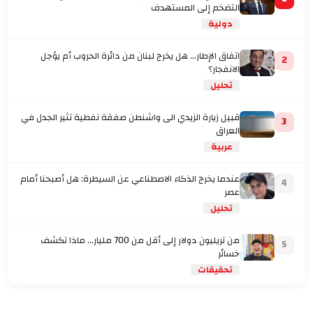
التضخم إلى المستهدف
دولية
اتفاق الإطار... هل يخرج لبنان من دائرة الحروب أم يؤجل
2
الانفجار؟
تحليل
قبيل زيارة الزيدي الى واشنطن صفقة نفطية تثير الجدل في
3
العراق
عربية
عندما يخرج الذكاء الاصطناعي عن السيطرة: هل أصبحنا أمام
4
عصر
تحليل
من تريليون دولار إلى أقل من 700 مليار… ماذا تكشف
5
خسائر
تحقيقات