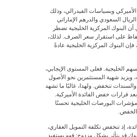
 الأميركي وبسياسات الفيدرالي، وذلك
لريال السعودي والدرهم الإماراتي
ي أن البنوك المركزية الخليجية تضطر
حفاظ على استقرار سعر الصرف. لذلك،
فإن البنوك المركزية الخليجية عادةً
سهم الخليجية. فعلى المستوى الإيجابي،
، ويزيد شهية المستثمرين نحو الأصول
والسندات تنخفض. ولهذا، غالبًا ما تشهد
د قرارات خفض الفائدة الأميركية.
شرات البورصات الخليجية تحسنًا
 الخفض.
ة، إذ تنخفض تكلفة التمويل العقاري،
نوك قد يتأثر بشكل مزدوج: فهو يستفيد