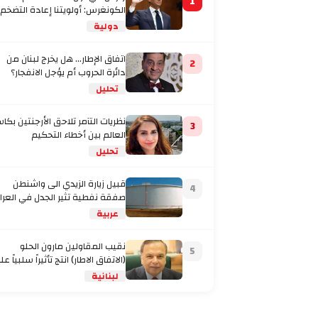
1
الكونغرس: أولويتنا إعادة التضخم
إلى المستهدف
دولية
اتفاق الإطار... هل يخرج لبنان من
2
دائرة الحروب أم يؤجل الانفجار؟
تحليل
نظريات التآمر تلاحق الأرجنتين بكا
3
العالم بين أخطاء التحكيم
والاتهامات بتفصيل
تحليل
قبيل زيارة الزيدي الى واشنطن
4
صفقة نفطية تثير الجدل في العرا
عربية
نقيب المقاولين مارون الحلو
5
(الاتفاق الاطار) انتج تأثيراً سلبياً على
لبنانية