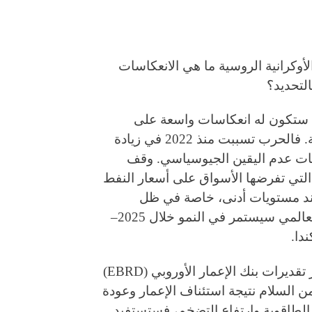
وكرانية الروسية ما هي الانعكاسات
لتحديد؟
ب ستكون له انعكاسات واسعة على
الاقتصاد العالمي، خصوصًا على أوروبا وقطاع الطاقة. فالحرب تسببت منذ 2022 في زيادة
يات عدم اليقين الجيوسياسي. وقف
لتي تفرضها الأسواق على أسعار النفط
 عند مستويات أدنى، خاصة في ظل
توقعات وكالة الطاقة الدولية (IEA) بأن المعروض العالمي سيستمر في النمو خلال 2025–
اقتصاد أوكرانيا تحديدًا سيستفيد بشكل كبير؛ إذ تشير تقديرات بنك الإعمار الأوروبي (EBRD)
5% خلال العام الأول من السلام نتيجة استئناف الإعمار وعودة
ة الطاقوية وارتفاع التضخم، فستستفيد