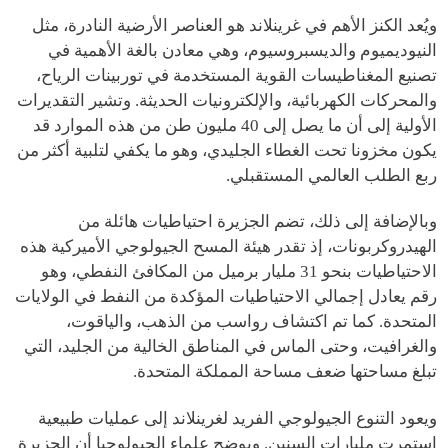
ويُعد الكنز الأهم في غرينلاند هو العناصر الأرضية النادرة، مثل
النيوديميوم والديسبروسيوم، وهي معادن بالغة الأهمية في
تصنيع المغناطيسات القوية المستخدمة في توربينات الرياح،
والمحركات الكهربائية، والإلكترونيات الحديثة. وتشير التقديرات
الأولية إلى أن ما يصل إلى 40 مليون طن من هذه الموارد قد
يكون مخزونا تحت الغطاء الجليدي، وهو ما يكفي لتلبية أكثر من
ربع الطلب العالمي المستقبلي.
وبالإضافة إلى ذلك، تضم الجزيرة احتياطيات هائلة من
الهيدروكربونات، إذ تقدر هيئة المسح الجيولوجي الأميركية هذه
الاحتياطيات بنحو 31 مليار برميل من المكافئ النفطي، وهو
رقم يعادل إجمالي الاحتياطيات المؤكدة من النفط في الولايات
المتحدة. كما تم اكتشاف رواسب من الذهب، والياقوت،
والغرافيت، وحتى الماس في المناطق الخالية من الجليد، التي
تبلغ مساحتها ضعف مساحة المملكة المتحدة.
ويعود التنوع الجيولوجي الفريد لغرينلاند إلى عمليات طبيعية
استمرت مليارات السنين. ويوضح علماء الجيولوجيا أن الجزيرة