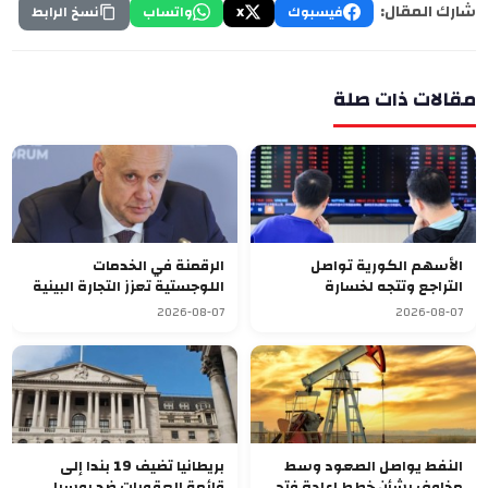
شارك المقال:
فيسبوك
X
واتساب
نسخ الرابط
مقالات ذات صلة
الأسهم الكورية تواصل
الرقمنة في الخدمات
التراجع وتتجه لخسارة
اللوجستية تعزز التجارة البينية
أسبوعية سابعة
في الاتحاد الأوراسي
2026-08-07
2026-08-07
النفط يواصل الصعود وسط
بريطانيا تضيف 19 بندا إلى
مخاوف بشأن خطط إعادة فتح
قائمة العقوبات ضد روسيا