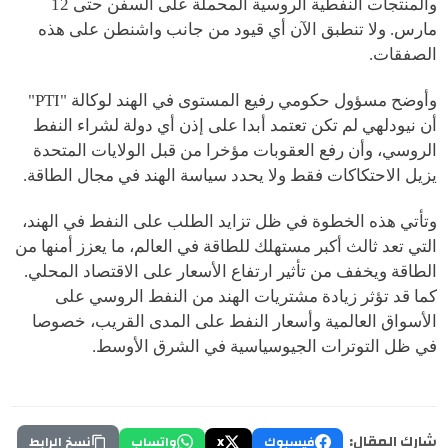
والمنتجات النفطية الروسية المحملة على السفن حتى 12
مارس. ولا تنطبق الآن أي قيود من جانب واشنطن على هذه
الصفقات.
وأوضح مسؤول حكومي رفيع المستوى في الهند لوكالة "PTI"
أن نيودلهي لم تكن تعتمد أبدا على إذن أي دولة لشراء النفط
الروسي، وأن رفع العقوبات مؤخرا من قبل الولايات المتحدة
يزيل الاحتكاكات فقط ولا يحدد سياسة الهند في مجال الطاقة.
وتأتي هذه الخطوة في ظل تزايد الطلب على النفط في الهند،
التي تعد ثالث أكبر مستهلك للطاقة في العالم، ما يعزز أمنها من
الطاقة ويخفف من تأثير ارتفاع الأسعار على الاقتصاد المحلي.
كما قد تؤثر زيادة مشتريات الهند من النفط الروسي على
الأسواق العالمية وأسعار النفط على المدى القريب، خصوصا
في ظل التوترات الجيوسياسية في الشرق الأوسط.
شارك المقال:
فيسبوك
X
واتساب
نسخ الرابط