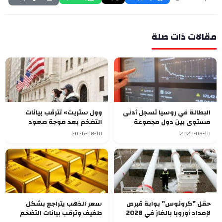
مقالات ذات صلة
البطالة في روسيا تسجل أدنى
وول ستريت» تترقب بيانات
مستوى بين دول مجموعة
التضخم بعد موجة صعود
العشرين
قياسية
2026-08-10
2026-08-10
حقل "كرونوس" بوابة قبرص
سعر الذهب يتراجع بشكل
لإمداد أوروبا بالغاز في 2028
طفيف وترقب بيانات التضخم