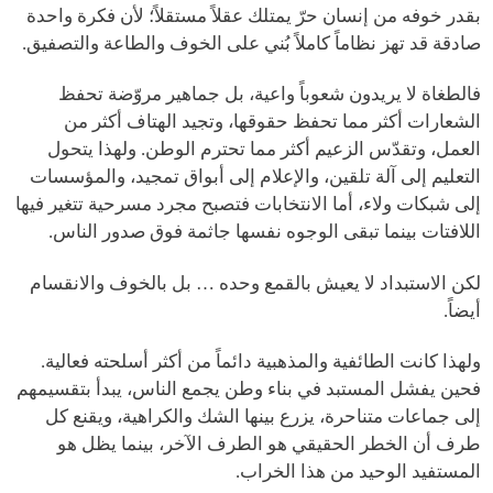
بقدر خوفه من إنسان حرّ يمتلك عقلاً مستقلاً؛ لأن فكرة واحدة
صادقة قد تهز نظاماً كاملاً بُني على الخوف والطاعة والتصفيق.
فالطغاة لا يريدون شعوباً واعية، بل جماهير مروّضة تحفظ
الشعارات أكثر مما تحفظ حقوقها، وتجيد الهتاف أكثر من
العمل، وتقدّس الزعيم أكثر مما تحترم الوطن. ولهذا يتحول
التعليم إلى آلة تلقين، والإعلام إلى أبواق تمجيد، والمؤسسات
إلى شبكات ولاء، أما الانتخابات فتصبح مجرد مسرحية تتغير فيها
اللافتات بينما تبقى الوجوه نفسها جاثمة فوق صدور الناس.
لكن الاستبداد لا يعيش بالقمع وحده … بل بالخوف والانقسام
أيضاً.
ولهذا كانت الطائفية والمذهبية دائماً من أكثر أسلحته فعالية.
فحين يفشل المستبد في بناء وطن يجمع الناس، يبدأ بتقسيمهم
إلى جماعات متناحرة، يزرع بينها الشك والكراهية، ويقنع كل
طرف أن الخطر الحقيقي هو الطرف الآخر، بينما يظل هو
المستفيد الوحيد من هذا الخراب.