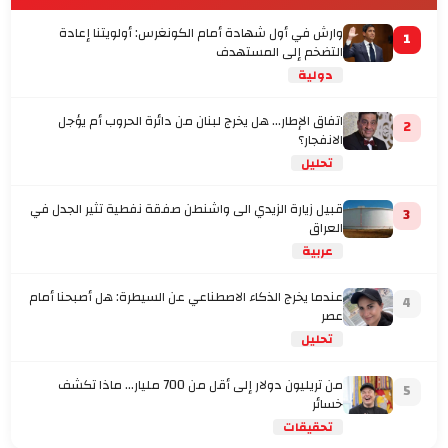
وارش في أول شهادة أمام الكونغرس: أولويتنا إعادة
1
التضخم إلى المستهدف
دولية
اتفاق الإطار... هل يخرج لبنان من دائرة الحروب أم يؤجل
2
الانفجار؟
تحليل
قبيل زيارة الزيدي الى واشنطن صفقة نفطية تثير الجدل في
3
العراق
عربية
عندما يخرج الذكاء الاصطناعي عن السيطرة: هل أصبحنا أمام
4
عصر
تحليل
من تريليون دولار إلى أقل من 700 مليار… ماذا تكشف
5
خسائر
تحقيقات