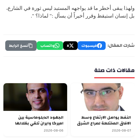
ولهذا يبقى أخطر ما قد يواجهه المستبد ليس ثورة في الشارع،
بل إنسان استيقظ وقرر أخيراً أن يسأل :" لماذا؟ ".
شارك المقال:
فيسبوك
X
واتساب
نسخ الرابط
مقالات ذات صلة
النفط يواصل الارتفاع وسط
الجهود الدبلوماسية بين
الافاق المختلطة لصراع الشرق
اميركا وايران تلقي بظلالها
الاوسط
غلى الاسواق العالمية
2026-08-06
2026-08-07