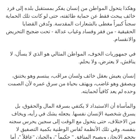
وهكذا يتحول المواطن من إنسان يفكر بمستقبل بلده إلى فرد
خائف يبحث فقط عن حماية طائفته، حتى لو كانت تلك الحماية
سجناً كبيراً مغطى بالشعارات المقدسة. وتُدفن القضايا
الحقيقية - من فقر وفساد وغياب عدالة - تحت ضجيج التحريض
والانقسام.
في جمهوريات الخوف، المواطن المثالي هو الذي لا يسأل، لا
يناقش، لا يعترض، ولا يحلم.
إنسان يعيش بعقل خائف ولسان مراقَب، يبتسم وهو يختنق،
ويصفق وهو غاضب، ويهتف بحياة من سرق عمره لأن الصمت
وحده لم يعد كافياً لحمايته.
والمأساة أن الاستبداد لا يكتفي بسرقة المال والحقوق، بل
يسرق شخصية الإنسان نفسها. يجعله يشك في رأيه، ويخاف
من الاختلاف، حتى يتحول مع الوقت إلى سجين يحرس سجنه
بنفسه. وفي تلك الأنظمة تُقاس الوطنية بكمية التصفيق لا
بحجم الإنجاز، ويصبح المنافق " حكيماً "، والجبان "عاقلاً "، أما